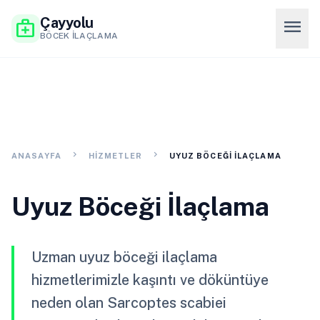
Çayyolu
menu
medical_services
BÖCEK İLAÇLAMA
chevron_right
chevron_right
ANASAYFA
HIZMETLER
UYUZ BÖCEĞI İLAÇLAMA
Uyuz Böceği İlaçlama
Uzman uyuz böceği ilaçlama
hizmetlerimizle kaşıntı ve döküntüye
neden olan Sarcoptes scabiei