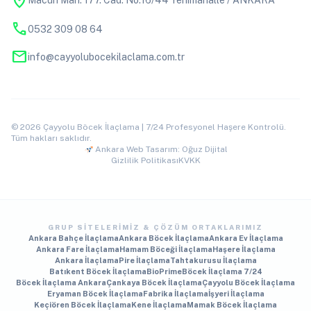
location_on
Macun Mah. 177. Cad. No:16/44 Yenimahalle / ANKARA
phone
0532 309 08 64
mail
info@cayyolubocekilaclama.com.tr
© 2026 Çayyolu Böcek İlaçlama | 7/24 Profesyonel Haşere Kontrolü.
Tüm hakları saklıdır.
Ankara Web Tasarım: Oğuz Dijital
Gizlilik Politikası
KVKK
GRUP SITELERIMIZ & ÇÖZÜM ORTAKLARIMIZ
Ankara Bahçe İlaçlama
Ankara Böcek İlaçlama
Ankara Ev İlaçlama
Ankara Fare İlaçlama
Hamam Böceği İlaçlama
Haşere İlaçlama
Ankara İlaçlama
Pire İlaçlama
Tahtakurusu İlaçlama
Batıkent Böcek İlaçlama
BioPrime
Böcek İlaçlama 7/24
Böcek İlaçlama Ankara
Çankaya Böcek İlaçlama
Çayyolu Böcek İlaçlama
Eryaman Böcek İlaçlama
Fabrika İlaçlama
İşyeri İlaçlama
Keçiören Böcek İlaçlama
Kene İlaçlama
Mamak Böcek İlaçlama