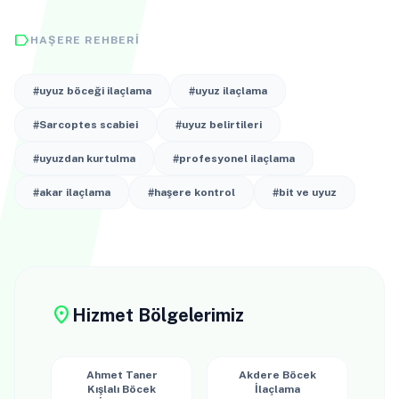
label
HAŞERE REHBERI
#uyuz böceği ilaçlama
#uyuz ilaçlama
#Sarcoptes scabiei
#uyuz belirtileri
#uyuzdan kurtulma
#profesyonel ilaçlama
#akar ilaçlama
#haşere kontrol
#bit ve uyuz
location_on
Hizmet Bölgelerimiz
Ahmet Taner
Akdere Böcek
Kışlalı Böcek
İlaçlama