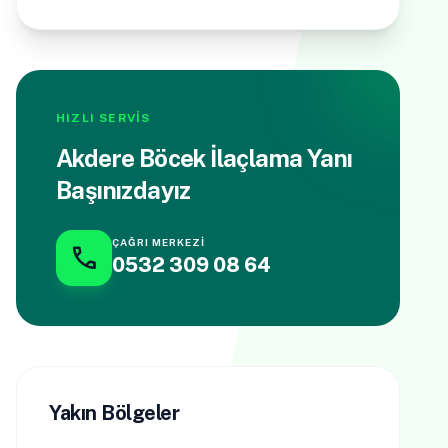
HIZLI SERVİS
Akdere Böcek İlaçlama Yanı
Başınızdayız
ÇAĞRI MERKEZI
call
0532 309 08 64
Yakın Bölgeler