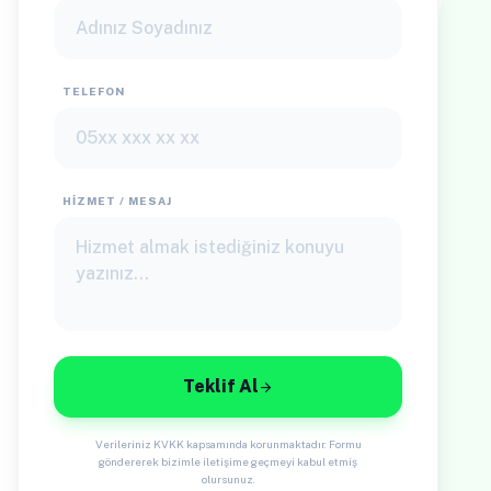
TELEFON
HIZMET / MESAJ
Teklif Al
arrow_forward
Verileriniz KVKK kapsamında korunmaktadır. Formu
göndererek bizimle iletişime geçmeyi kabul etmiş
olursunuz.