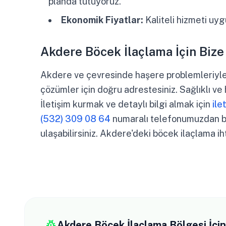
planda tutuyoruz.
Ekonomik Fiyatlar:
Kaliteli hizmeti uy
Akdere Böcek İlaçlama İçin Bize
Akdere ve çevresinde haşere problemleriyle 
çözümler için doğru adrestesiniz. Sağlıklı ve h
İletişim kurmak ve detaylı bilgi almak için
ile
(532) 309 08 64
numaralı telefonumuzdan bi
ulaşabilirsiniz. Akdere'deki böcek ilaçlama ih
pest_control
Akdere Böcek İlaçlama Bölgesi İç