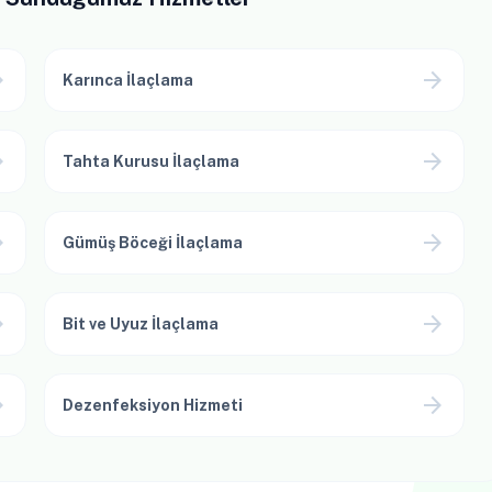
ward
arrow_forward
Karınca İlaçlama
ward
arrow_forward
Tahta Kurusu İlaçlama
ward
arrow_forward
Gümüş Böceği İlaçlama
ward
arrow_forward
Bit ve Uyuz İlaçlama
ward
arrow_forward
Dezenfeksiyon Hizmeti