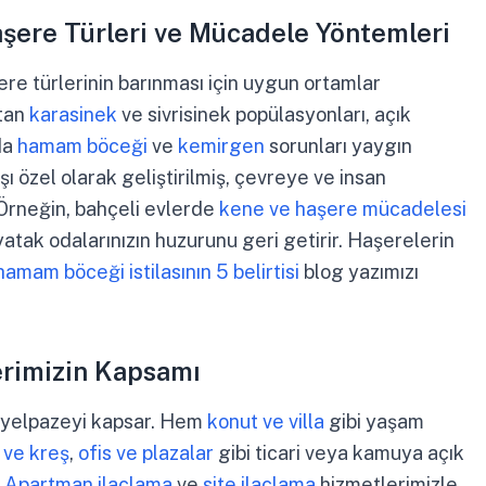
aşere Türleri ve Mücadele Yöntemleri
şere türlerinin barınması için uygun ortamlar
rtan
karasinek
ve sivrisinek popülasyonları, açık
da
hamam böceği
ve
kemirgen
sorunları yaygın
şı özel olarak geliştirilmiş, çevreye ve insan
. Örneğin, bahçeli evlerde
kene ve haşere mücadelesi
atak odalarınızın huzurunu geri getirir. Haşerelerin
hamam böceği istilasının 5 belirtisi
blog yazımızı
erimizin Kapsamı
r yelpazeyi kapsar. Hem
konut ve villa
gibi yaşam
 ve kreş
,
ofis ve plazalar
gibi ticari veya kamuya açık
.
Apartman ilaçlama
ve
site ilaçlama
hizmetlerimizle