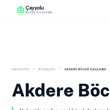
Çayyolu
medical_services
BÖCEK İLAÇLAMA
chevron_right
chevron_right
ANASAYFA
BÖLGELER
AKDERE BÖCEK İLAÇLAMA
Akdere Böc