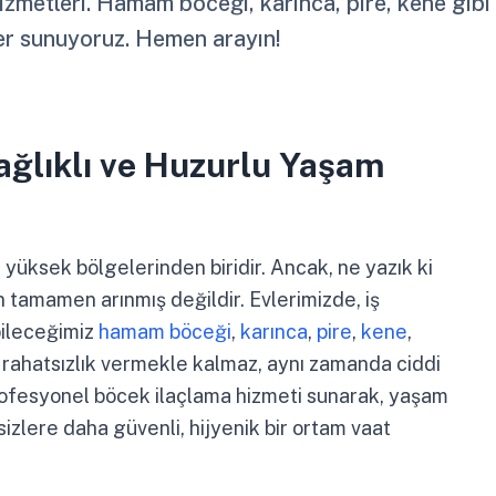
zmetleri. Hamam böceği, karınca, pire, kene gibi
ler sunuyoruz. Hemen arayın!
ağlıklı ve Huzurlu Yaşam
yüksek bölgelerinden biridir. Ancak, ne yazık ki
 tamamen arınmış değildir. Evlerimizde, iş
bileceğimiz
hamam böceği
,
karınca
,
pire
,
kene
,
 rahatsızlık vermekle kalmaz, aynı zamanda ciddi
profesyonel böcek ilaçlama hizmeti sunarak, yaşam
 sizlere daha güvenli, hijyenik bir ortam vaat