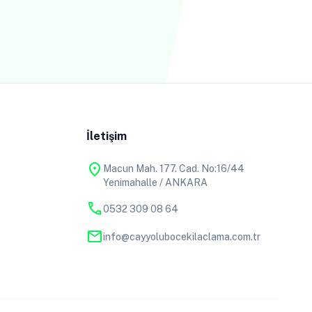
İletişim
location_on
Macun Mah. 177. Cad. No:16/44
Yenimahalle / ANKARA
phone
0532 309 08 64
mail
info@cayyolubocekilaclama.com.tr