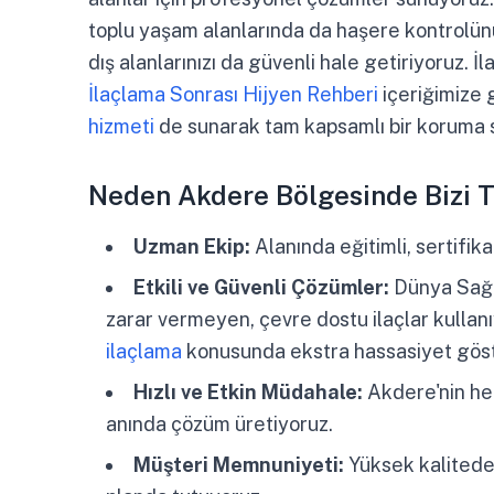
toplu yaşam alanlarında da haşere kontrolünü
dış alanlarınızı da güvenli hale getiriyoruz. İ
İlaçlama Sonrası Hijyen Rehberi
içeriğimize g
hizmeti
de sunarak tam kapsamlı bir koruma s
Neden Akdere Bölgesinde Bizi T
Uzman Ekip:
Alanında eğitimli, sertifik
Etkili ve Güvenli Çözümler:
Dünya Sağlı
zarar vermeyen, çevre dostu ilaçlar kullanı
ilaçlama
konusunda ekstra hassasiyet göst
Hızlı ve Etkin Müdahale:
Akdere'nin her
anında çözüm üretiyoruz.
Müşteri Memnuniyeti:
Yüksek kalitede