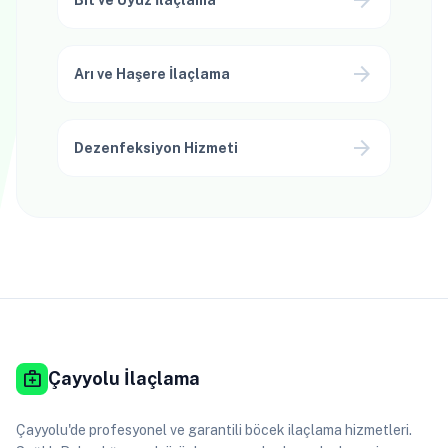
arrow_forward
Bit ve Uyuz İlaçlama
arrow_forward
Arı ve Haşere İlaçlama
arrow_forward
Dezenfeksiyon Hizmeti
medical_services
Çayyolu İlaçlama
Çayyolu'de profesyonel ve garantili böcek ilaçlama hizmetleri.