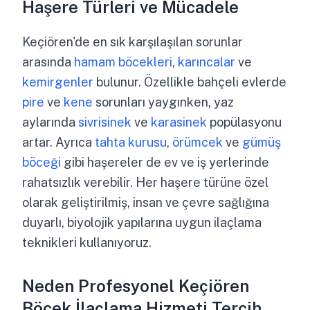
Haşere Türleri ve Mücadele
Keçiören'de en sık karşılaşılan sorunlar
arasında
hamam böcekleri
,
karıncalar
ve
kemirgenler
bulunur. Özellikle bahçeli evlerde
pire
ve
kene
sorunları yaygınken, yaz
aylarında
sivrisinek
ve
karasinek
popülasyonu
artar. Ayrıca
tahta kurusu
,
örümcek
ve
gümüş
böceği
gibi haşereler de ev ve iş yerlerinde
rahatsızlık verebilir. Her haşere türüne özel
olarak geliştirilmiş, insan ve çevre sağlığına
duyarlı, biyolojik yapılarına uygun ilaçlama
teknikleri kullanıyoruz.
Neden Profesyonel Keçiören
Böcek İlaçlama Hizmeti Tercih