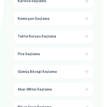
arrow_forward
Karınca İlaçlama
arrow_forward
Kemirgen İlaçlama
arrow_forward
Tahta Kurusu İlaçlama
arrow_forward
Pire İlaçlama
arrow_forward
Gümüş Böceği İlaçlama
arrow_forward
Akar (Mite) İlaçlama