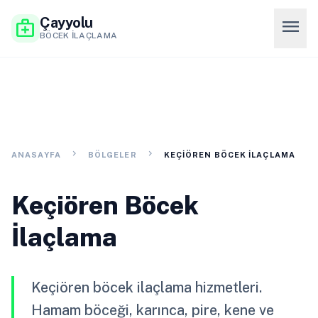
Çayyolu
menu
medical_services
BÖCEK İLAÇLAMA
chevron_right
chevron_right
ANASAYFA
BÖLGELER
KEÇIÖREN BÖCEK İLAÇLAMA
Keçiören Böcek
İlaçlama
Keçiören böcek ilaçlama hizmetleri.
Hamam böceği, karınca, pire, kene ve