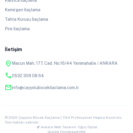
Karınca İlaçlama
Kemirgen İlaçlama
Tahta Kurusu İlaçlama
Pire İlaçlama
İletişim
location_on
Macun Mah. 177. Cad. No:16/44 Yenimahalle / ANKARA
phone
0532 309 08 64
mail
info@cayyolubocekilaclama.com.tr
© 2026 Çayyolu Böcek İlaçlama | 7/24 Profesyonel Haşere Kontrolü.
Tüm hakları saklıdır.
Ankara Web Tasarım: Oğuz Dijital
Gizlilik Politikası
KVKK