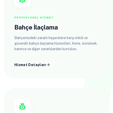
PROFESYONEL HIZMET
Bahçe İlaçlama
Bahçenizdeki zararlı haşerelere karşı etkili ve
güvenilir bahçe ilaçlama hizmetleri. Kene, sivrisinek,
karınca ve diğer zararlılardan kurtulun.
arrow_forward
Hizmet Detayları
pest_control