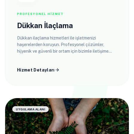
PROFESYONEL HIZMET
Dükkan İlaçlama
Dükkan ilaçlama hizmetleri ile işletmenizi
haşerelerden koruyun. Profesyonel çözümler,
hijyenik ve güvenli bir ortam için bizimle iletişime
geçin.
arrow_forward
Hizmet Detayları
UYGULAMA ALANI