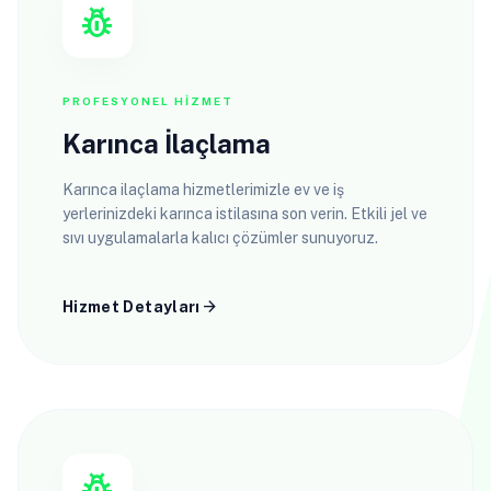
pest_control
PROFESYONEL HIZMET
Karınca İlaçlama
Karınca ilaçlama hizmetlerimizle ev ve iş
yerlerinizdeki karınca istilasına son verin. Etkili jel ve
sıvı uygulamalarla kalıcı çözümler sunuyoruz.
arrow_forward
Hizmet Detayları
pest_control