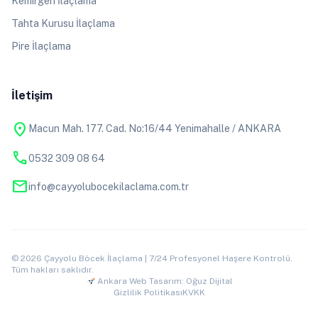
Kemirgen İlaçlama
Tahta Kurusu İlaçlama
Pire İlaçlama
İletişim
location_on
Macun Mah. 177. Cad. No:16/44 Yenimahalle / ANKARA
phone
0532 309 08 64
mail
info@cayyolubocekilaclama.com.tr
© 2026 Çayyolu Böcek İlaçlama | 7/24 Profesyonel Haşere Kontrolü.
Tüm hakları saklıdır.
Ankara Web Tasarım: Oğuz Dijital
Gizlilik Politikası
KVKK