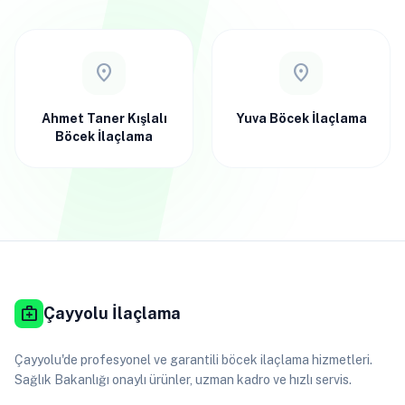
location_on
location_on
Ahmet Taner Kışlalı
Yuva Böcek İlaçlama
Böcek İlaçlama
medical_services
Çayyolu İlaçlama
Çayyolu'de profesyonel ve garantili böcek ilaçlama hizmetleri.
Sağlık Bakanlığı onaylı ürünler, uzman kadro ve hızlı servis.