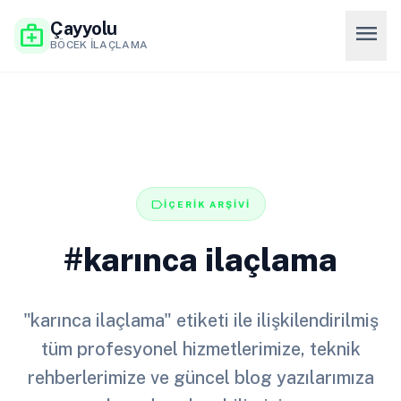
Çayyolu
menu
medical_services
BÖCEK İLAÇLAMA
label
İÇERİK ARŞİVİ
#karınca ilaçlama
"karınca ilaçlama" etiketi ile ilişkilendirilmiş
tüm profesyonel hizmetlerimize, teknik
rehberlerimize ve güncel blog yazılarımıza