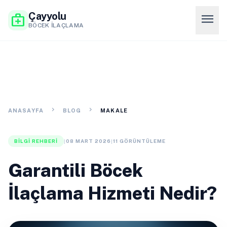
Çayyolu
menu
medical_services
BÖCEK İLAÇLAMA
chevron_right
chevron_right
ANASAYFA
BLOG
MAKALE
BILGI REHBERI
|
08 MART 2026
|
11 GÖRÜNTÜLEME
Garantili Böcek
İlaçlama Hizmeti Nedir?