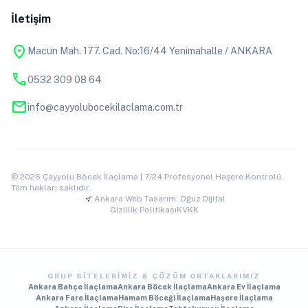
İletişim
location_on
Macun Mah. 177. Cad. No:16/44 Yenimahalle / ANKARA
phone
0532 309 08 64
mail
info@cayyolubocekilaclama.com.tr
© 2026 Çayyolu Böcek İlaçlama | 7/24 Profesyonel Haşere Kontrolü.
Tüm hakları saklıdır.
Ankara Web Tasarım: Oğuz Dijital
Gizlilik Politikası
KVKK
GRUP SITELERIMIZ & ÇÖZÜM ORTAKLARIMIZ
Ankara Bahçe İlaçlama
Ankara Böcek İlaçlama
Ankara Ev İlaçlama
Ankara Fare İlaçlama
Hamam Böceği İlaçlama
Haşere İlaçlama