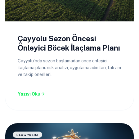
Çayyolu Sezon Öncesi
Önleyici Böcek İlaçlama Planı
Çayyolu’nda sezon başlamadan önce önleyici
ilaçlama planı: risk analizi, uygulama adımları, takvim
ve takip önerileri.
arrow_forward
Yazıyı Oku
BLOG YAZISI