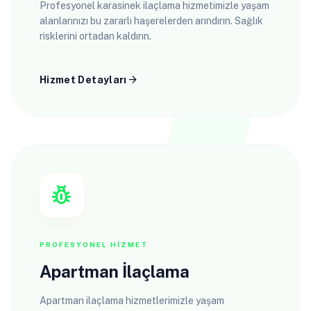
Profesyonel karasinek ilaçlama hizmetimizle yaşam
alanlarınızı bu zararlı haşerelerden arındırın. Sağlık
risklerini ortadan kaldırın.
arrow_forward
Hizmet Detayları
pest_control
PROFESYONEL HIZMET
Apartman İlaçlama
Apartman ilaçlama hizmetlerimizle yaşam