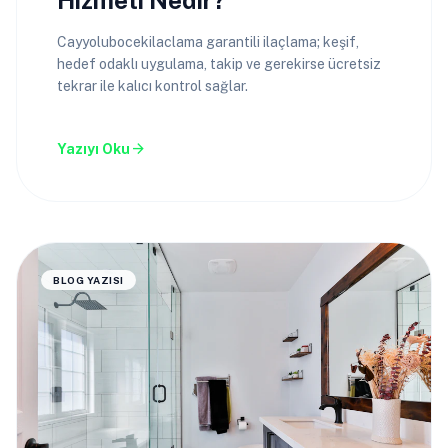
Hizmeti Nedir?
Cayyolubocekilaclama garantili ilaçlama; keşif,
hedef odaklı uygulama, takip ve gerekirse ücretsiz
tekrar ile kalıcı kontrol sağlar.
arrow_forward
Yazıyı Oku
BLOG YAZISI