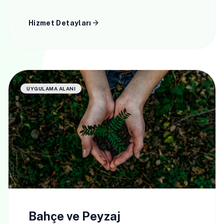
ortamlar için profesyonel çözümler.
arrow_forward
Hizmet Detayları
UYGULAMA ALANI
Bahçe ve Peyzaj