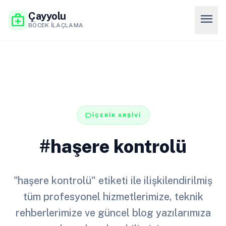
Çayyolu
menu
medical_services
BÖCEK İLAÇLAMA
label
İÇERİK ARŞİVİ
#haşere kontrolü
"haşere kontrolü" etiketi ile ilişkilendirilmiş
tüm profesyonel hizmetlerimize, teknik
rehberlerimize ve güncel blog yazılarımıza