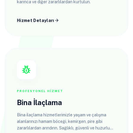
karınca ve diğer zararlılardan kurtulun.
arrow_forward
Hizmet Detayları
pest_control
PROFESYONEL HIZMET
Bina İlaçlama
Bina ilaçlama hizmetlerimizle yaşam ve çalışma
alanlarınızı hamam böceği, kemirgen, pire gibi
zararlılardan arındırın. Sağlıklı, güvenli ve huzurlu