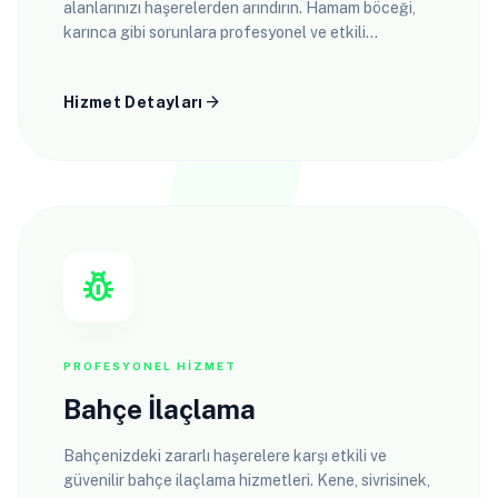
alanlarınızı haşerelerden arındırın. Hamam böceği,
karınca gibi sorunlara profesyonel ve etkili
çözümler sunuyoruz.
arrow_forward
Hizmet Detayları
pest_control
PROFESYONEL HIZMET
Bahçe İlaçlama
Bahçenizdeki zararlı haşerelere karşı etkili ve
güvenilir bahçe ilaçlama hizmetleri. Kene, sivrisinek,