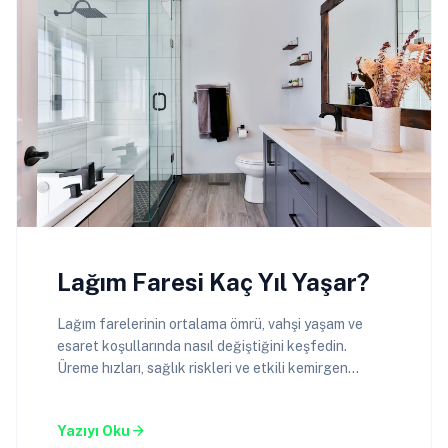
Lağım Faresi Kaç Yıl Yaşar?
Lağım farelerinin ortalama ömrü, vahşi yaşam ve
esaret koşullarında nasıl değiştiğini keşfedin.
Üreme hızları, sağlık riskleri ve etkili kemirgen
mücadele yolları.
arrow_forward
Yazıyı Oku