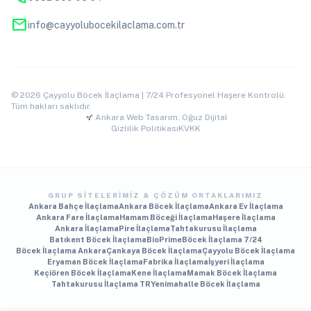
mail
info@cayyolubocekilaclama.com.tr
© 2026 Çayyolu Böcek İlaçlama | 7/24 Profesyonel Haşere Kontrolü.
Tüm hakları saklıdır.
Ankara Web Tasarım: Oğuz Dijital
Gizlilik Politikası
KVKK
GRUP SITELERIMIZ & ÇÖZÜM ORTAKLARIMIZ
Ankara Bahçe İlaçlama
Ankara Böcek İlaçlama
Ankara Ev İlaçlama
Ankara Fare İlaçlama
Hamam Böceği İlaçlama
Haşere İlaçlama
Ankara İlaçlama
Pire İlaçlama
Tahtakurusu İlaçlama
Batıkent Böcek İlaçlama
BioPrime
Böcek İlaçlama 7/24
Böcek İlaçlama Ankara
Çankaya Böcek İlaçlama
Çayyolu Böcek İlaçlama
Eryaman Böcek İlaçlama
Fabrika İlaçlama
İşyeri İlaçlama
Keçiören Böcek İlaçlama
Kene İlaçlama
Mamak Böcek İlaçlama
Tahtakurusu İlaçlama TR
Yenimahalle Böcek İlaçlama