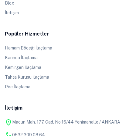
Blog
İletişim
Popüler Hizmetler
Hamam Böceği İlaçlama
Karınca İlaçlama
Kemirgen İlaçlama
Tahta Kurusu İlaçlama
Pire İlaçlama
İletişim
location_on
Macun Mah. 177. Cad. No:16/44 Yenimahalle / ANKARA
phone
0532 309 08 64