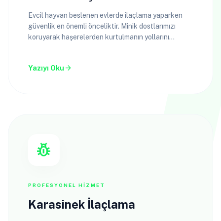
Evcil hayvan beslenen evlerde ilaçlama yaparken
güvenlik en önemli önceliktir. Minik dostlarımızı
koruyarak haşerelerden kurtulmanın yollarını
keşfedin.
arrow_forward
Yazıyı Oku
pest_control
PROFESYONEL HIZMET
Karasinek İlaçlama