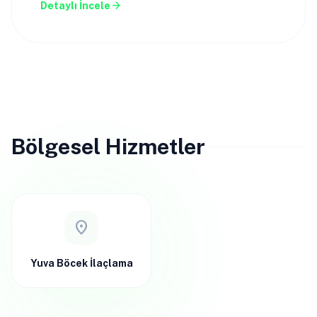
arrow_forward
Detaylı İncele
Bölgesel Hizmetler
location_on
Yuva Böcek İlaçlama