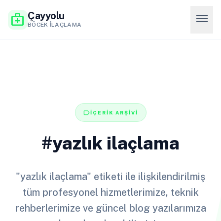
Çayyolu
menu
medical_services
BÖCEK İLAÇLAMA
label
İÇERİK ARŞİVİ
#yazlık ilaçlama
"yazlık ilaçlama" etiketi ile ilişkilendirilmiş
tüm profesyonel hizmetlerimize, teknik
rehberlerimize ve güncel blog yazılarımıza