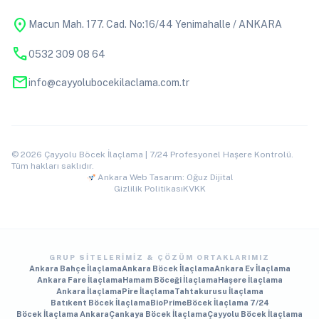
location_on
Macun Mah. 177. Cad. No:16/44 Yenimahalle / ANKARA
phone
0532 309 08 64
mail
info@cayyolubocekilaclama.com.tr
© 2026 Çayyolu Böcek İlaçlama | 7/24 Profesyonel Haşere Kontrolü.
Tüm hakları saklıdır.
Ankara Web Tasarım: Oğuz Dijital
Gizlilik Politikası
KVKK
GRUP SITELERIMIZ & ÇÖZÜM ORTAKLARIMIZ
Ankara Bahçe İlaçlama
Ankara Böcek İlaçlama
Ankara Ev İlaçlama
Ankara Fare İlaçlama
Hamam Böceği İlaçlama
Haşere İlaçlama
Ankara İlaçlama
Pire İlaçlama
Tahtakurusu İlaçlama
Batıkent Böcek İlaçlama
BioPrime
Böcek İlaçlama 7/24
Böcek İlaçlama Ankara
Çankaya Böcek İlaçlama
Çayyolu Böcek İlaçlama