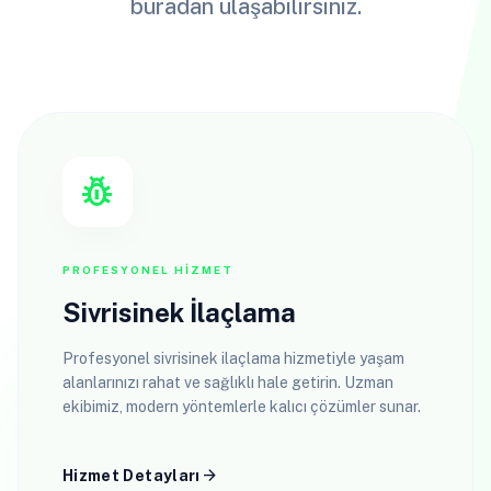
buradan ulaşabilirsiniz.
pest_control
PROFESYONEL HIZMET
Sivrisinek İlaçlama
Profesyonel sivrisinek ilaçlama hizmetiyle yaşam
alanlarınızı rahat ve sağlıklı hale getirin. Uzman
ekibimiz, modern yöntemlerle kalıcı çözümler sunar.
arrow_forward
Hizmet Detayları