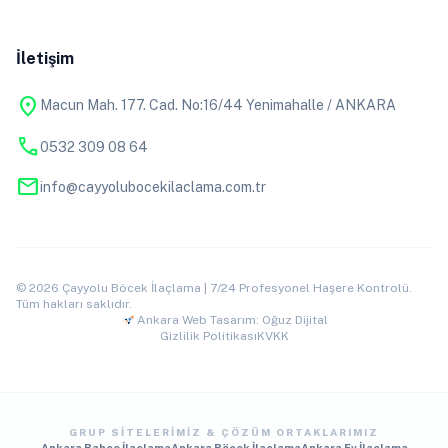
İletişim
location_on
Macun Mah. 177. Cad. No:16/44 Yenimahalle / ANKARA
phone
0532 309 08 64
mail
info@cayyolubocekilaclama.com.tr
© 2026 Çayyolu Böcek İlaçlama | 7/24 Profesyonel Haşere Kontrolü.
Tüm hakları saklıdır.
Ankara Web Tasarım: Oğuz Dijital
Gizlilik Politikası
KVKK
GRUP SITELERIMIZ & ÇÖZÜM ORTAKLARIMIZ