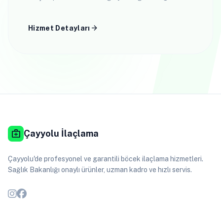
bir ortam için etkili çözümler.
arrow_forward
Hizmet Detayları
medical_services
Çayyolu İlaçlama
Çayyolu'de profesyonel ve garantili böcek ilaçlama hizmetleri.
Sağlık Bakanlığı onaylı ürünler, uzman kadro ve hızlı servis.