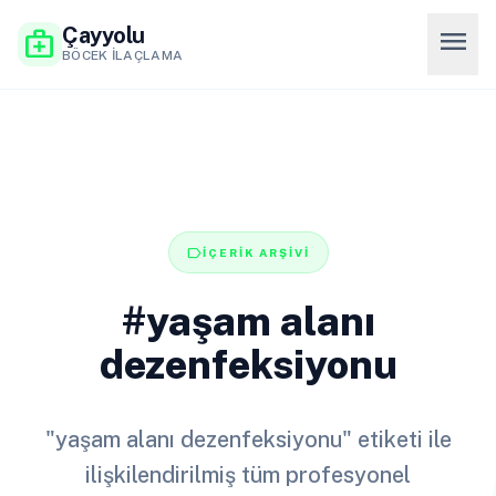
Çayyolu
menu
medical_services
BÖCEK İLAÇLAMA
label
İÇERİK ARŞİVİ
#yaşam alanı
dezenfeksiyonu
"yaşam alanı dezenfeksiyonu" etiketi ile
ilişkilendirilmiş tüm profesyonel