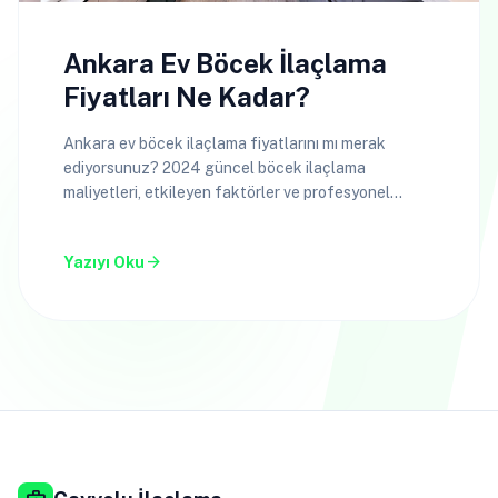
Ankara Ev Böcek İlaçlama
Fiyatları Ne Kadar?
Ankara ev böcek ilaçlama fiyatlarını mı merak
ediyorsunuz? 2024 güncel böcek ilaçlama
maliyetleri, etkileyen faktörler ve profesyonel
hizmetler hakkında bilgi alın.
arrow_forward
Yazıyı Oku