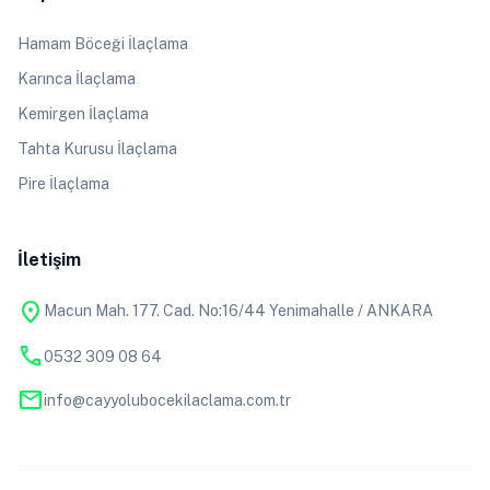
Hamam Böceği İlaçlama
Karınca İlaçlama
Kemirgen İlaçlama
Tahta Kurusu İlaçlama
Pire İlaçlama
İletişim
location_on
Macun Mah. 177. Cad. No:16/44 Yenimahalle / ANKARA
phone
0532 309 08 64
mail
info@cayyolubocekilaclama.com.tr