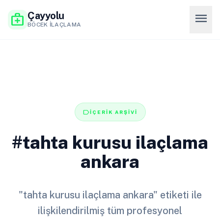
Çayyolu
menu
medical_services
BÖCEK İLAÇLAMA
label
İÇERİK ARŞİVİ
#tahta kurusu ilaçlama
ankara
"tahta kurusu ilaçlama ankara" etiketi ile
ilişkilendirilmiş tüm profesyonel