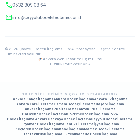
phone
0532 309 08 64
mail
info@cayyolubocekilaclama.com.tr
© 2026 Çayyolu Böcek İlaçlama | 7/24 Profesyonel Haşere Kontrolü.
Tüm hakları saklıdır.
Ankara Web Tasarım: Oğuz Dijital
Gizlilik Politikası
KVKK
GRUP SITELERIMIZ & ÇÖZÜM ORTAKLARIMIZ
Ankara Bahçe İlaçlama
Ankara Böcek İlaçlama
Ankara Ev İlaçlama
Ankara Fare İlaçlama
Hamam Böceği İlaçlama
Haşere İlaçlama
Ankara İlaçlama
Pire İlaçlama
Tahtakurusu İlaçlama
Batıkent Böcek İlaçlama
BioPrime
Böcek İlaçlama 7/24
Böcek İlaçlama Ankara
Çankaya Böcek İlaçlama
Çayyolu Böcek İlaçlama
Eryaman Böcek İlaçlama
Fabrika İlaçlama
İşyeri İlaçlama
Keçiören Böcek İlaçlama
Kene İlaçlama
Mamak Böcek İlaçlama
Tahtakurusu İlaçlama TR
Yenimahalle Böcek İlaçlama