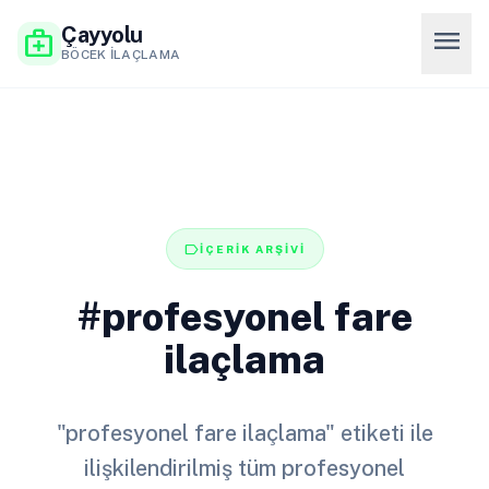
Çayyolu
menu
medical_services
BÖCEK İLAÇLAMA
label
İÇERİK ARŞİVİ
#profesyonel fare
ilaçlama
"profesyonel fare ilaçlama" etiketi ile
ilişkilendirilmiş tüm profesyonel