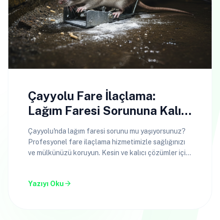
Çayyolu Fare İlaçlama:
Lağım Faresi Sorununa Kalıcı
Çözüm
Çayyolu'nda lağım faresi sorunu mu yaşıyorsunuz?
Profesyonel fare ilaçlama hizmetimizle sağlığınızı
ve mülkünüzü koruyun. Kesin ve kalıcı çözümler için
hemen arayın!
arrow_forward
Yazıyı Oku