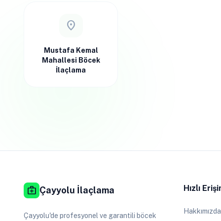
location_on
Mustafa Kemal
Mahallesi Böcek
İlaçlama
Hızlı Eriş
medical_services
Çayyolu İlaçlama
Hakkımızda
Çayyolu'de profesyonel ve garantili böcek