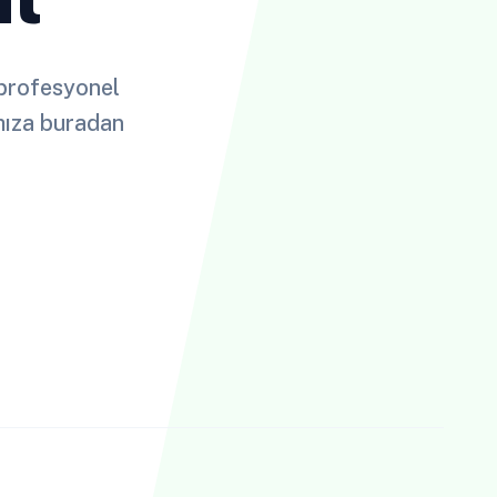
m profesyonel
ımıza buradan