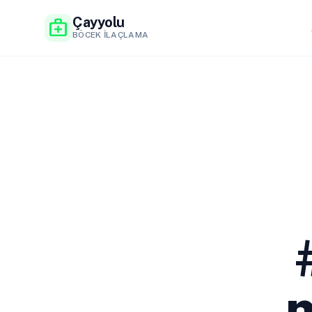
Çayyolu
medical_services
BÖCEK İLAÇLAMA