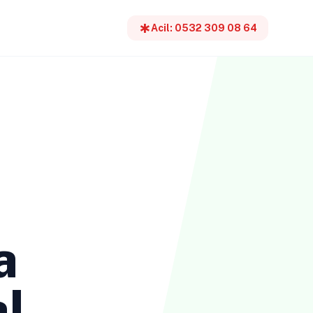
emergency
Acil: 0532 309 08 64
a
l