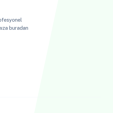
rofesyonel
ımıza buradan