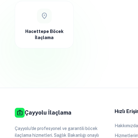
location_on
Hacettepe Böcek
İlaçlama
Hızlı Eriş
medical_services
Çayyolu İlaçlama
Hakkımızda
Çayyolu'de profesyonel ve garantili böcek
ilaçlama hizmetleri. Sağlık Bakanlığı onaylı
Hizmetlerim