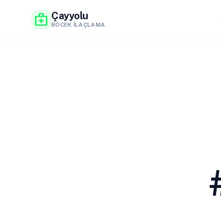
Çayyolu
medical_services
BÖCEK İLAÇLAMA