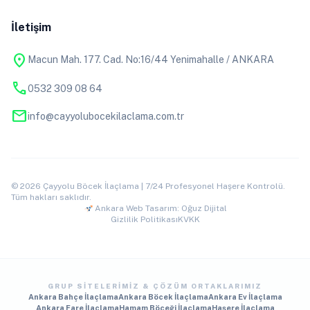
İletişim
location_on
Macun Mah. 177. Cad. No:16/44 Yenimahalle / ANKARA
phone
0532 309 08 64
mail
info@cayyolubocekilaclama.com.tr
© 2026 Çayyolu Böcek İlaçlama | 7/24 Profesyonel Haşere Kontrolü.
Tüm hakları saklıdır.
Ankara Web Tasarım: Oğuz Dijital
Gizlilik Politikası
KVKK
GRUP SITELERIMIZ & ÇÖZÜM ORTAKLARIMIZ
Ankara Bahçe İlaçlama
Ankara Böcek İlaçlama
Ankara Ev İlaçlama
Ankara Fare İlaçlama
Hamam Böceği İlaçlama
Haşere İlaçlama