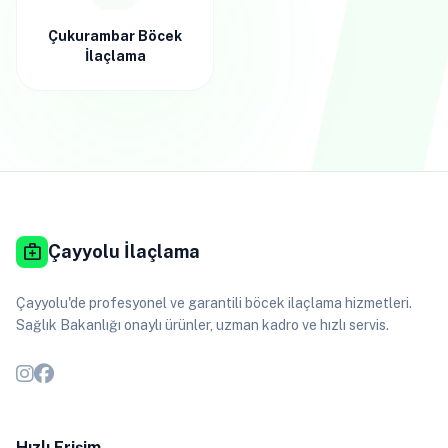
Çukurambar Böcek
İlaçlama
medical_services
Çayyolu İlaçlama
Çayyolu'de profesyonel ve garantili böcek ilaçlama hizmetleri.
Sağlık Bakanlığı onaylı ürünler, uzman kadro ve hızlı servis.
Hızlı Erişim