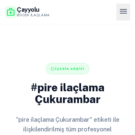
Çayyolu
menu
medical_services
BÖCEK İLAÇLAMA
label
İÇERİK ARŞİVİ
#pire ilaçlama
Çukurambar
"pire ilaçlama Çukurambar" etiketi ile
ilişkilendirilmiş tüm profesyonel