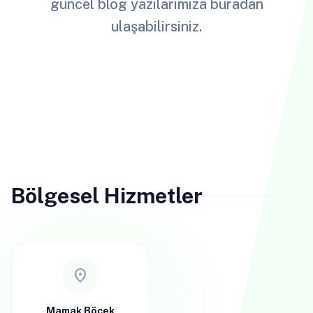
güncel blog yazılarımıza buradan
ulaşabilirsiniz.
Bölgesel Hizmetler
location_on
Mamak Böcek