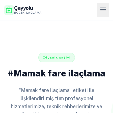
Çayyolu
menu
medical_services
BÖCEK İLAÇLAMA
label
İÇERİK ARŞİVİ
#Mamak fare ilaçlama
"Mamak fare ilaçlama" etiketi ile
ilişkilendirilmiş tüm profesyonel
hizmetlerimize, teknik rehberlerimize ve