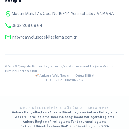
İletişim
location_on
Macun Mah. 177. Cad. No:16/44 Yenimahalle / ANKARA
phone
0532 309 08 64
mail
info@cayyolubocekilaclama.com.tr
© 2026 Çayyolu Böcek İlaçlama | 7/24 Profesyonel Haşere Kontrolü.
Tüm hakları saklıdır.
Ankara Web Tasarım: Oğuz Dijital
Gizlilik Politikası
KVKK
GRUP SITELERIMIZ & ÇÖZÜM ORTAKLARIMIZ
Ankara Bahçe İlaçlama
Ankara Böcek İlaçlama
Ankara Ev İlaçlama
Ankara Fare İlaçlama
Hamam Böceği İlaçlama
Haşere İlaçlama
Ankara İlaçlama
Pire İlaçlama
Tahtakurusu İlaçlama
Batıkent Böcek İlaçlama
BioPrime
Böcek İlaçlama 7/24