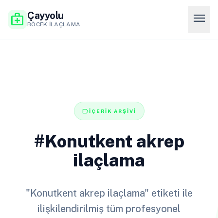
Çayyolu
menu
medical_services
BÖCEK İLAÇLAMA
label
İÇERİK ARŞİVİ
#Konutkent akrep
ilaçlama
"Konutkent akrep ilaçlama" etiketi ile
ilişkilendirilmiş tüm profesyonel