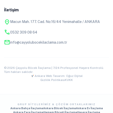
İletişim
location_on
Macun Mah. 177. Cad. No:16/44 Yenimahalle / ANKARA
phone
0532 309 08 64
mail
info@cayyolubocekilaclama.com.tr
© 2026 Çayyolu Böcek İlaçlama | 7/24 Profesyonel Haşere Kontrolü.
Tüm hakları saklıdır.
Ankara Web Tasarım: Oğuz Dijital
Gizlilik Politikası
KVKK
GRUP SITELERIMIZ & ÇÖZÜM ORTAKLARIMIZ
Ankara Bahçe İlaçlama
Ankara Böcek İlaçlama
Ankara Ev İlaçlama
Ankara Fare İlaçlama
Hamam Böceği İlaçlama
Haşere İlaçlama