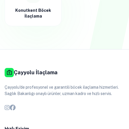
Konutkent Böcek
İlaçlama
medical_services
Çayyolu İlaçlama
Çayyolu'de profesyonel ve garantili böcek ilaçlama hizmetleri.
Sağlık Bakanlığı onaylı ürünler, uzman kadro ve hızlı servis.
Hızlı Erişim