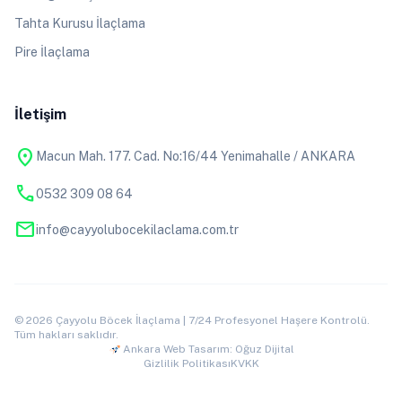
Tahta Kurusu İlaçlama
Pire İlaçlama
İletişim
location_on
Macun Mah. 177. Cad. No:16/44 Yenimahalle / ANKARA
phone
0532 309 08 64
mail
info@cayyolubocekilaclama.com.tr
© 2026 Çayyolu Böcek İlaçlama | 7/24 Profesyonel Haşere Kontrolü.
Tüm hakları saklıdır.
Ankara Web Tasarım: Oğuz Dijital
Gizlilik Politikası
KVKK