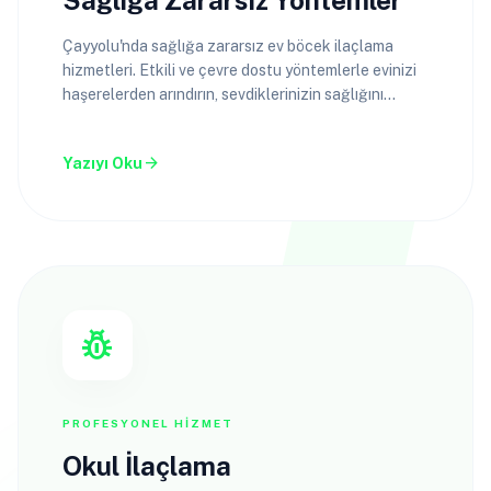
Sağlığa Zararsız Yöntemler
Çayyolu'nda sağlığa zararsız ev böcek ilaçlama
hizmetleri. Etkili ve çevre dostu yöntemlerle evinizi
haşerelerden arındırın, sevdiklerinizin sağlığını
koruyun.
arrow_forward
Yazıyı Oku
pest_control
PROFESYONEL HIZMET
Okul İlaçlama