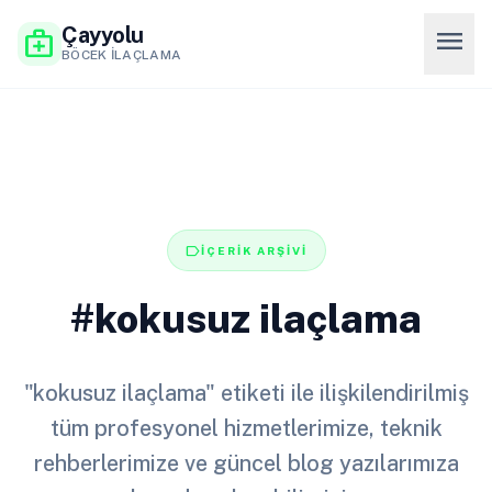
Çayyolu
menu
medical_services
BÖCEK İLAÇLAMA
label
İÇERİK ARŞİVİ
#kokusuz ilaçlama
"kokusuz ilaçlama" etiketi ile ilişkilendirilmiş
tüm profesyonel hizmetlerimize, teknik
rehberlerimize ve güncel blog yazılarımıza