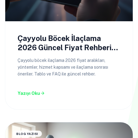
Çayyolu Böcek İlaçlama
2026 Güncel Fiyat Rehberi
ve Hizmet Detayları
Çayyolu böcek ilaçlama 2026 fiyat aralıkları,
yöntemler, hizmet kapsamı ve ilaçlama sonrası
öneriler. Tablo ve FAQ ile güncel rehber.
arrow_forward
Yazıyı Oku
BLOG YAZISI