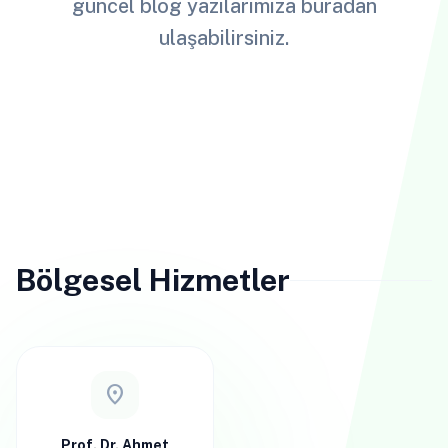
güncel blog yazılarımıza buradan
ulaşabilirsiniz.
Bölgesel Hizmetler
location_on
Prof. Dr. Ahmet