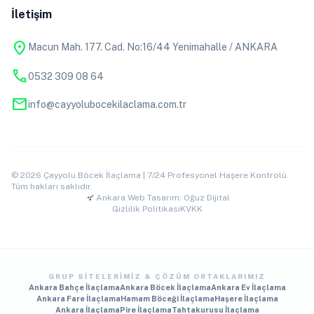
İletişim
location_on
Macun Mah. 177. Cad. No:16/44 Yenimahalle / ANKARA
phone
0532 309 08 64
mail
info@cayyolubocekilaclama.com.tr
© 2026 Çayyolu Böcek İlaçlama | 7/24 Profesyonel Haşere Kontrolü.
Tüm hakları saklıdır.
Ankara Web Tasarım: Oğuz Dijital
Gizlilik Politikası
KVKK
GRUP SITELERIMIZ & ÇÖZÜM ORTAKLARIMIZ
Ankara Bahçe İlaçlama
Ankara Böcek İlaçlama
Ankara Ev İlaçlama
Ankara Fare İlaçlama
Hamam Böceği İlaçlama
Haşere İlaçlama
Ankara İlaçlama
Pire İlaçlama
Tahtakurusu İlaçlama