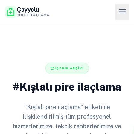
Çayyolu
menu
medical_services
BÖCEK İLAÇLAMA
label
İÇERİK ARŞİVİ
#Kışlalı pire ilaçlama
"Kışlalı pire ilaçlama" etiketi ile
ilişkilendirilmiş tüm profesyonel
hizmetlerimize, teknik rehberlerimize ve