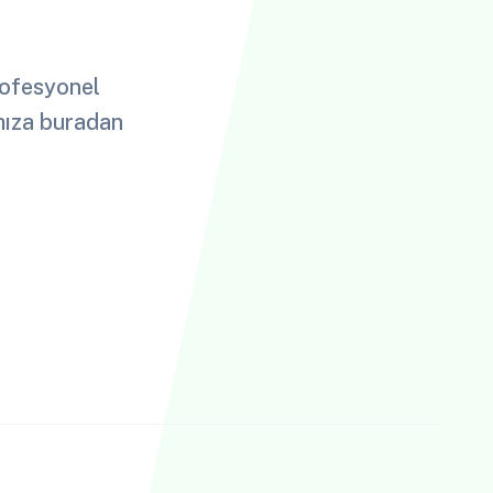
profesyonel
ımıza buradan