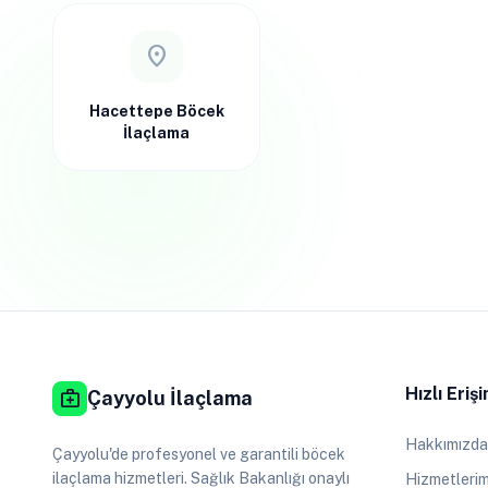
location_on
Hacettepe Böcek
İlaçlama
Hızlı Eriş
medical_services
Çayyolu İlaçlama
Hakkımızda
Çayyolu'de profesyonel ve garantili böcek
ilaçlama hizmetleri. Sağlık Bakanlığı onaylı
Hizmetlerim