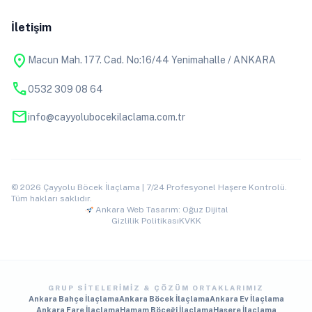
İletişim
location_on
Macun Mah. 177. Cad. No:16/44 Yenimahalle / ANKARA
phone
0532 309 08 64
mail
info@cayyolubocekilaclama.com.tr
© 2026 Çayyolu Böcek İlaçlama | 7/24 Profesyonel Haşere Kontrolü.
Tüm hakları saklıdır.
Ankara Web Tasarım: Oğuz Dijital
Gizlilik Politikası
KVKK
GRUP SITELERIMIZ & ÇÖZÜM ORTAKLARIMIZ
Ankara Bahçe İlaçlama
Ankara Böcek İlaçlama
Ankara Ev İlaçlama
Ankara Fare İlaçlama
Hamam Böceği İlaçlama
Haşere İlaçlama