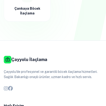
Çankaya Böcek
İlaçlama
medical_services
Çayyolu İlaçlama
Çayyolu'de profesyonel ve garantili böcek ilaçlama hizmetleri.
Sağlık Bakanlığı onaylı ürünler, uzman kadro ve hızlı servis.
Hızlı Erişim