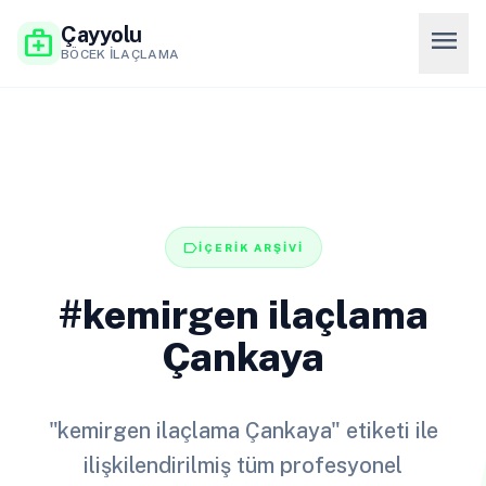
Çayyolu
menu
medical_services
BÖCEK İLAÇLAMA
label
İÇERİK ARŞİVİ
#kemirgen ilaçlama
Çankaya
"kemirgen ilaçlama Çankaya" etiketi ile
ilişkilendirilmiş tüm profesyonel