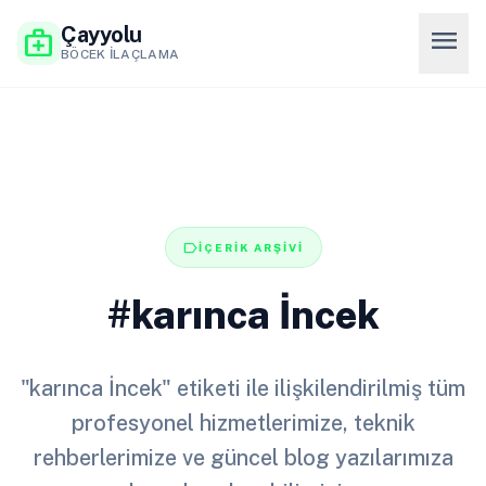
Çayyolu
menu
medical_services
BÖCEK İLAÇLAMA
label
İÇERİK ARŞİVİ
#karınca İncek
"karınca İncek" etiketi ile ilişkilendirilmiş tüm
profesyonel hizmetlerimize, teknik
rehberlerimize ve güncel blog yazılarımıza