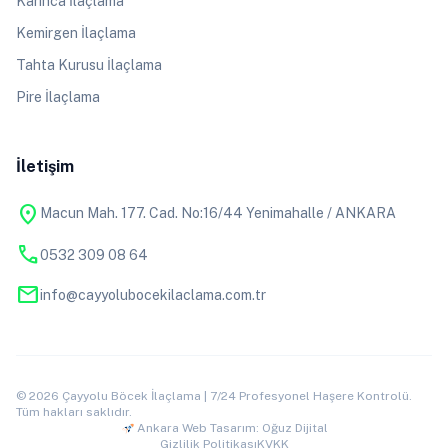
Karınca İlaçlama
Kemirgen İlaçlama
Tahta Kurusu İlaçlama
Pire İlaçlama
İletişim
location_on
Macun Mah. 177. Cad. No:16/44 Yenimahalle / ANKARA
phone
0532 309 08 64
mail
info@cayyolubocekilaclama.com.tr
© 2026 Çayyolu Böcek İlaçlama | 7/24 Profesyonel Haşere Kontrolü.
Tüm hakları saklıdır.
Ankara Web Tasarım: Oğuz Dijital
Gizlilik Politikası
KVKK