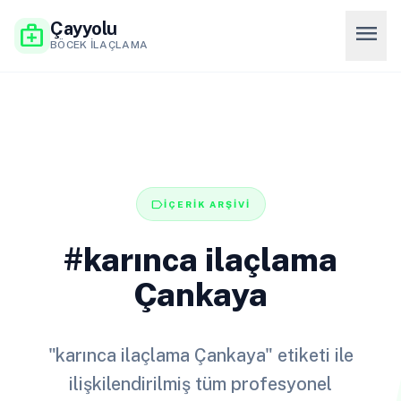
Çayyolu
menu
medical_services
BÖCEK İLAÇLAMA
label
İÇERİK ARŞİVİ
#karınca ilaçlama
Çankaya
"karınca ilaçlama Çankaya" etiketi ile
ilişkilendirilmiş tüm profesyonel