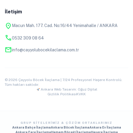
İletişim
location_on
Macun Mah. 177. Cad. No:16/44 Yenimahalle / ANKARA
phone
0532 309 08 64
mail
info@cayyolubocekilaclama.com.tr
© 2026 Çayyolu Böcek İlaçlama | 7/24 Profesyonel Haşere Kontrolü.
Tüm hakları saklıdır.
Ankara Web Tasarım: Oğuz Dijital
Gizlilik Politikası
KVKK
GRUP SITELERIMIZ & ÇÖZÜM ORTAKLARIMIZ
Ankara Bahçe İlaçlama
Ankara Böcek İlaçlama
Ankara Ev İlaçlama
Ankara Fare İlaçlama
Hamam Böceği İlaçlama
Haşere İlaçlama