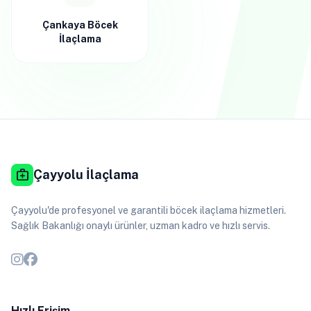
Çankaya Böcek
İlaçlama
medical_services
Çayyolu İlaçlama
Çayyolu'de profesyonel ve garantili böcek ilaçlama hizmetleri.
Sağlık Bakanlığı onaylı ürünler, uzman kadro ve hızlı servis.
Hızlı Erişim