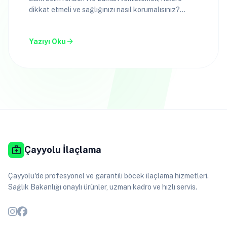
dikkat etmeli ve sağlığınızı nasıl korumalısınız?
Kapsamlı ipuçları.
arrow_forward
Yazıyı Oku
medical_services
Çayyolu İlaçlama
Çayyolu'de profesyonel ve garantili böcek ilaçlama hizmetleri.
Sağlık Bakanlığı onaylı ürünler, uzman kadro ve hızlı servis.