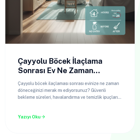
Çayyolu Böcek İlaçlama
Sonrası Ev Ne Zaman
Kullanılır?
Çayyolu böcek ilaçlaması sonrası evinize ne zaman
döneceğinizi merak mı ediyorsunuz? Güvenli
bekleme süreleri, havalandırma ve temizlik ipuçları
bu rehberde!
arrow_forward
Yazıyı Oku