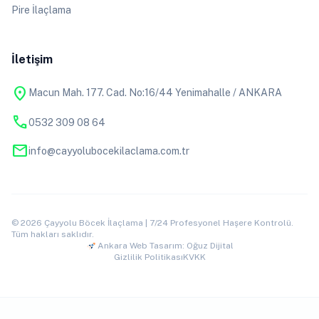
Pire İlaçlama
İletişim
location_on
Macun Mah. 177. Cad. No:16/44 Yenimahalle / ANKARA
phone
0532 309 08 64
mail
info@cayyolubocekilaclama.com.tr
© 2026 Çayyolu Böcek İlaçlama | 7/24 Profesyonel Haşere Kontrolü.
Tüm hakları saklıdır.
Ankara Web Tasarım: Oğuz Dijital
Gizlilik Politikası
KVKK