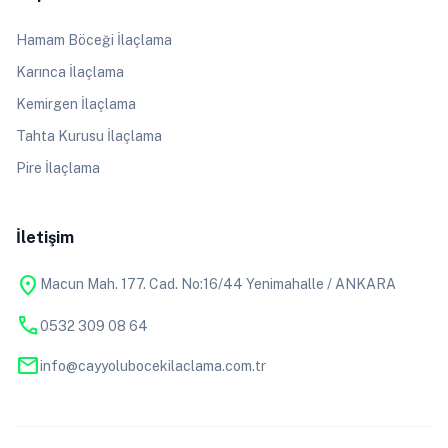
Hamam Böceği İlaçlama
Karınca İlaçlama
Kemirgen İlaçlama
Tahta Kurusu İlaçlama
Pire İlaçlama
İletişim
location_on
Macun Mah. 177. Cad. No:16/44 Yenimahalle / ANKARA
phone
0532 309 08 64
mail
info@cayyolubocekilaclama.com.tr