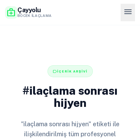
Çayyolu
menu
medical_services
BÖCEK İLAÇLAMA
label
İÇERİK ARŞİVİ
#ilaçlama sonrası
hijyen
"ilaçlama sonrası hijyen" etiketi ile
ilişkilendirilmiş tüm profesyonel