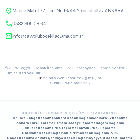
location_on
Macun Mah. 177. Cad. No:16/44 Yenimahalle / ANKARA
phone
0532 309 08 64
mail
info@cayyolubocekilaclama.com.tr
© 2026 Çayyolu Böcek İlaçlama | 7/24 Profesyonel Haşere Kontrolü.
Tüm hakları saklıdır.
Ankara Web Tasarım: Oğuz Dijital
Gizlilik Politikası
KVKK
GRUP SITELERIMIZ & ÇÖZÜM ORTAKLARIMIZ
Ankara Bahçe İlaçlama
Ankara Böcek İlaçlama
Ankara Ev İlaçlama
Ankara Fare İlaçlama
Hamam Böceği İlaçlama
Haşere İlaçlama
Ankara İlaçlama
Pire İlaçlama
Tahtakurusu İlaçlama
Batıkent Böcek İlaçlama
BioPrime
Böcek İlaçlama 7/24
Böcek İlaçlama Ankara
Çankaya Böcek İlaçlama
Çayyolu Böcek İlaçlama