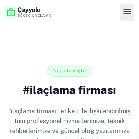
Çayyolu
menu
medical_services
BÖCEK İLAÇLAMA
label
İÇERİK ARŞİVİ
#ilaçlama firması
"ilaçlama firması" etiketi ile ilişkilendirilmiş
tüm profesyonel hizmetlerimize, teknik
rehberlerimize ve güncel blog yazılarımıza