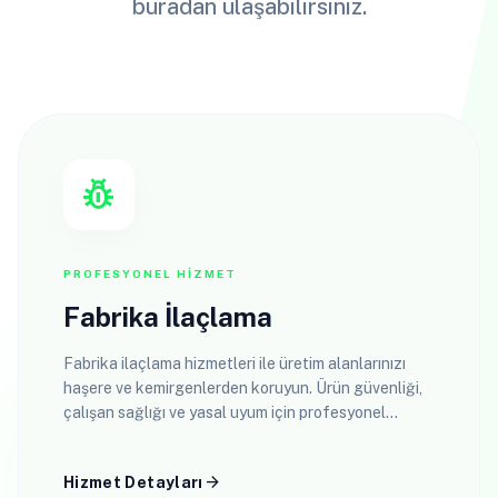
buradan ulaşabilirsiniz.
pest_control
PROFESYONEL HIZMET
Fabrika İlaçlama
Fabrika ilaçlama hizmetleri ile üretim alanlarınızı
haşere ve kemirgenlerden koruyun. Ürün güvenliği,
çalışan sağlığı ve yasal uyum için profesyonel
çözümler.
arrow_forward
Hizmet Detayları