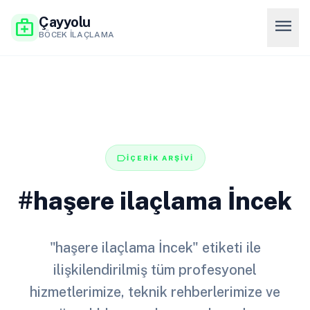
Çayyolu
menu
medical_services
BÖCEK İLAÇLAMA
label
İÇERİK ARŞİVİ
#haşere ilaçlama İncek
"haşere ilaçlama İncek" etiketi ile
ilişkilendirilmiş tüm profesyonel
hizmetlerimize, teknik rehberlerimize ve