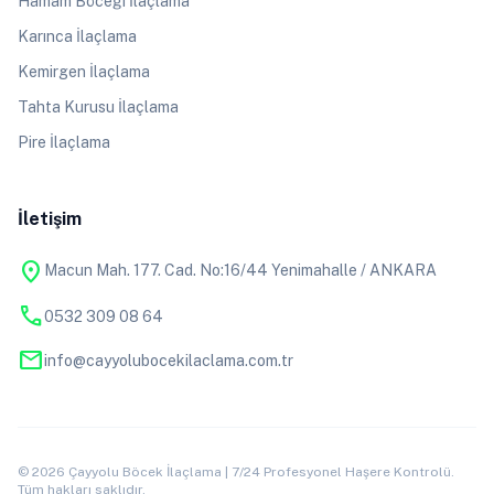
Hamam Böceği İlaçlama
Karınca İlaçlama
Kemirgen İlaçlama
Tahta Kurusu İlaçlama
Pire İlaçlama
İletişim
location_on
Macun Mah. 177. Cad. No:16/44 Yenimahalle / ANKARA
phone
0532 309 08 64
mail
info@cayyolubocekilaclama.com.tr
© 2026 Çayyolu Böcek İlaçlama | 7/24 Profesyonel Haşere Kontrolü.
Tüm hakları saklıdır.