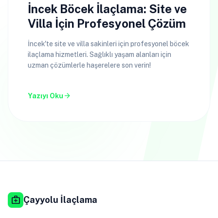
İncek Böcek İlaçlama: Site ve
Villa İçin Profesyonel Çözüm
İncek'te site ve villa sakinleri için profesyonel böcek
ilaçlama hizmetleri. Sağlıklı yaşam alanları için
uzman çözümlerle haşerelere son verin!
arrow_forward
Yazıyı Oku
medical_services
Çayyolu İlaçlama