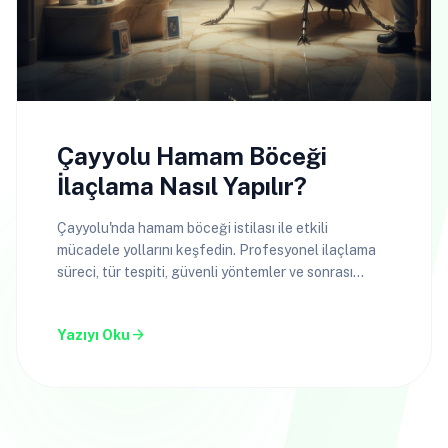
Çayyolu Hamam Böceği
İlaçlama Nasıl Yapılır?
Çayyolu'nda hamam böceği istilası ile etkili
mücadele yollarını keşfedin. Profesyonel ilaçlama
süreci, tür tespiti, güvenli yöntemler ve sonrası
ipuçları.
arrow_forward
Yazıyı Oku