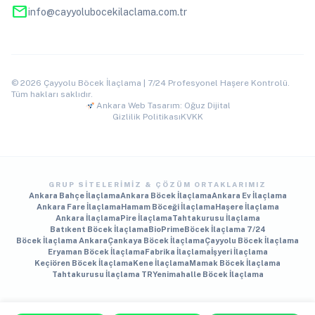
mail
info@cayyolubocekilaclama.com.tr
© 2026 Çayyolu Böcek İlaçlama | 7/24 Profesyonel Haşere Kontrolü.
Tüm hakları saklıdır.
Ankara Web Tasarım: Oğuz Dijital
Gizlilik Politikası
KVKK
GRUP SITELERIMIZ & ÇÖZÜM ORTAKLARIMIZ
Ankara Bahçe İlaçlama
Ankara Böcek İlaçlama
Ankara Ev İlaçlama
Ankara Fare İlaçlama
Hamam Böceği İlaçlama
Haşere İlaçlama
Ankara İlaçlama
Pire İlaçlama
Tahtakurusu İlaçlama
Batıkent Böcek İlaçlama
BioPrime
Böcek İlaçlama 7/24
Böcek İlaçlama Ankara
Çankaya Böcek İlaçlama
Çayyolu Böcek İlaçlama
Eryaman Böcek İlaçlama
Fabrika İlaçlama
İşyeri İlaçlama
Keçiören Böcek İlaçlama
Kene İlaçlama
Mamak Böcek İlaçlama
Tahtakurusu İlaçlama TR
Yenimahalle Böcek İlaçlama