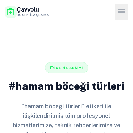
Çayyolu
menu
medical_services
BÖCEK İLAÇLAMA
label
İÇERİK ARŞİVİ
#hamam böceği türleri
"hamam böceği türleri" etiketi ile
ilişkilendirilmiş tüm profesyonel
hizmetlerimize, teknik rehberlerimize ve