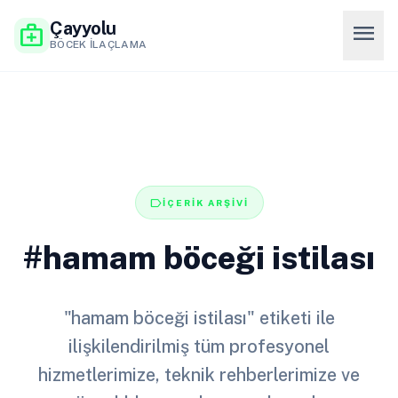
Çayyolu
menu
medical_services
BÖCEK İLAÇLAMA
label
İÇERİK ARŞİVİ
#hamam böceği istilası
"hamam böceği istilası" etiketi ile
ilişkilendirilmiş tüm profesyonel
hizmetlerimize, teknik rehberlerimize ve