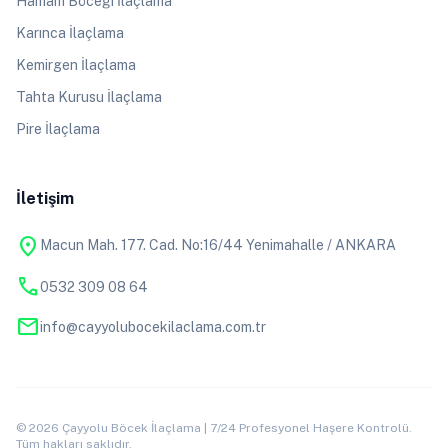
Hamam Böceği İlaçlama
Karınca İlaçlama
Kemirgen İlaçlama
Tahta Kurusu İlaçlama
Pire İlaçlama
İletişim
location_on
Macun Mah. 177. Cad. No:16/44 Yenimahalle / ANKARA
phone
0532 309 08 64
mail
info@cayyolubocekilaclama.com.tr
© 2026 Çayyolu Böcek İlaçlama | 7/24 Profesyonel Haşere Kontrolü.
Tüm hakları saklıdır.