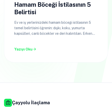
Hamam Böceği İstilasının 5
Belirtisi
Ev ve iş yerlerinizdeki hamam böceği istilasının 5
temel belirtisini öğrenin: dışkı, koku, yumurta
kapsülleri, canlı böcekler ve deri kalıntıları. Erken
teşhis için rehberiniz.
arrow_forward
Yazıyı Oku
medical_services
Çayyolu İlaçlama