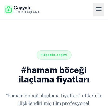
Çayyolu
menu
medical_services
BÖCEK İLAÇLAMA
label
İÇERİK ARŞİVİ
#hamam böceği
ilaçlama fiyatları
"hamam böceği ilaçlama fiyatları" etiketi ile
ilişkilendirilmiş tüm profesyonel