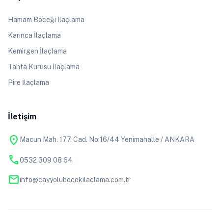
Hamam Böceği İlaçlama
Karınca İlaçlama
Kemirgen İlaçlama
Tahta Kurusu İlaçlama
Pire İlaçlama
İletişim
location_on
Macun Mah. 177. Cad. No:16/44 Yenimahalle / ANKARA
phone
0532 309 08 64
mail
info@cayyolubocekilaclama.com.tr