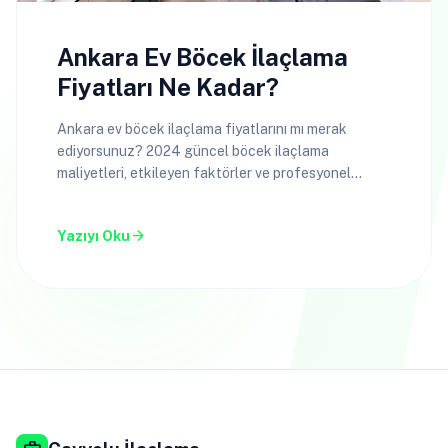
Ankara Ev Böcek İlaçlama
Fiyatları Ne Kadar?
Ankara ev böcek ilaçlama fiyatlarını mı merak
ediyorsunuz? 2024 güncel böcek ilaçlama
maliyetleri, etkileyen faktörler ve profesyonel
hizmetler hakkında bilgi alın.
arrow_forward
Yazıyı Oku