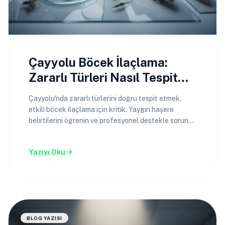
Çayyolu Böcek İlaçlama:
Zararlı Türleri Nasıl Tespit
Edilir?
Çayyolu'nda zararlı türlerini doğru tespit etmek,
etkili böcek ilaçlama için kritik. Yaygın haşere
belirtilerini öğrenin ve profesyonel destekle sorunu
çözün.
arrow_forward
Yazıyı Oku
BLOG YAZISI