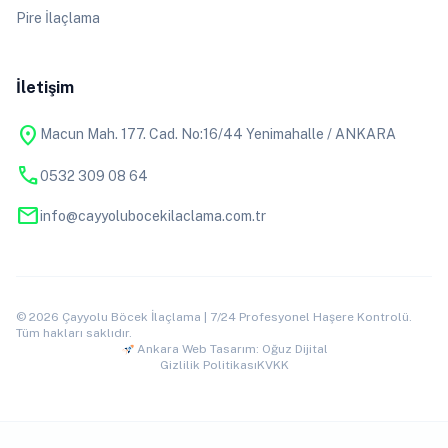
Pire İlaçlama
İletişim
location_on
Macun Mah. 177. Cad. No:16/44 Yenimahalle / ANKARA
phone
0532 309 08 64
mail
info@cayyolubocekilaclama.com.tr
© 2026 Çayyolu Böcek İlaçlama | 7/24 Profesyonel Haşere Kontrolü.
Tüm hakları saklıdır.
Ankara Web Tasarım: Oğuz Dijital
Gizlilik Politikası
KVKK