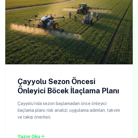
Çayyolu Sezon Öncesi
Önleyici Böcek İlaçlama Planı
Çayyolu’nda sezon başlamadan önce önleyici
ilaçlama planı: risk analizi, uygulama adımları, takvim
ve takip önerileri.
arrow_forward
Yazıyı Oku