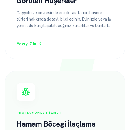
Görülen Haşereler
Çayyolu ve çevresinde en sık rastlanan haşere
türleri hakkında detaylı bilgi edinin. Evinizde veya iş
yerinizde karşılaşabileceğiniz zararlılar ve bunlarla
mücadele yolları.
arrow_forward
Yazıyı Oku
pest_control
PROFESYONEL HIZMET
Hamam Böceği İlaçlama