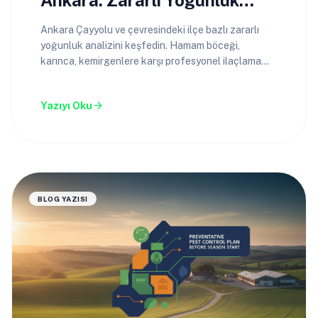
Ankara: Zararlı Yoğunluk
Analizi
Ankara Çayyolu ve çevresindeki ilçe bazlı zararlı
yoğunluk analizini keşfedin. Hamam böceği,
karınca, kemirgenlere karşı profesyonel ilaçlama
çözümleri.
arrow_forward
Yazıyı Oku
BLOG YAZISI