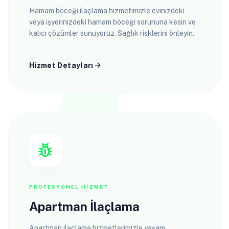
Hamam böceği ilaçlama hizmetimizle evinizdeki
veya işyerinizdeki hamam böceği sorununa kesin ve
kalıcı çözümler sunuyoruz. Sağlık risklerini önleyin.
arrow_forward
Hizmet Detayları
pest_control
PROFESYONEL HIZMET
Apartman İlaçlama
Apartman ilaçlama hizmetlerimizle yaşam