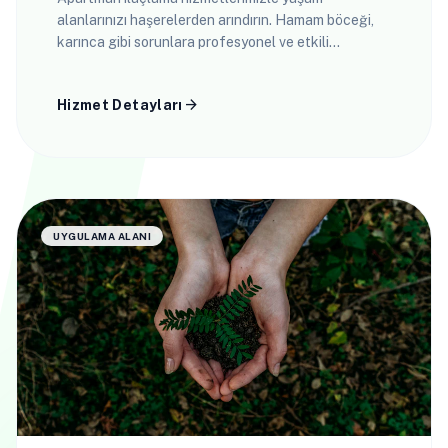
alanlarınızı haşerelerden arındırın. Hamam böceği,
karınca gibi sorunlara profesyonel ve etkili
çözümler sunuyoruz.
arrow_forward
Hizmet Detayları
UYGULAMA ALANI