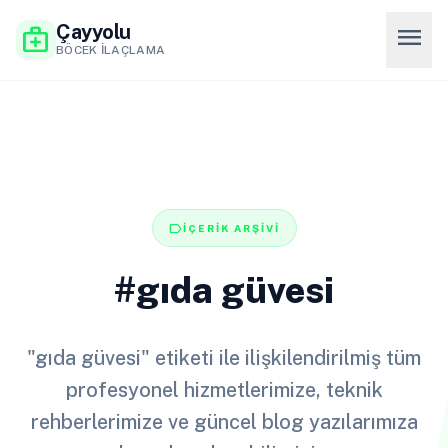
Çayyolu
menu
medical_services
BÖCEK İLAÇLAMA
label
İÇERİK ARŞİVİ
#gıda güvesi
"gıda güvesi" etiketi ile ilişkilendirilmiş tüm
profesyonel hizmetlerimize, teknik
rehberlerimize ve güncel blog yazılarımıza