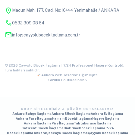
location_on
Macun Mah. 177. Cad. No:16/44 Yenimahalle / ANKARA
phone
0532 309 08 64
mail
info@cayyolubocekilaclama.com.tr
© 2026 Çayyolu Böcek İlaçlama | 7/24 Profesyonel Haşere Kontrolü.
Tüm hakları saklıdır.
Ankara Web Tasarım: Oğuz Dijital
Gizlilik Politikası
KVKK
GRUP SITELERIMIZ & ÇÖZÜM ORTAKLARIMIZ
Ankara Bahçe İlaçlama
Ankara Böcek İlaçlama
Ankara Ev İlaçlama
Ankara Fare İlaçlama
Hamam Böceği İlaçlama
Haşere İlaçlama
Ankara İlaçlama
Pire İlaçlama
Tahtakurusu İlaçlama
Batıkent Böcek İlaçlama
BioPrime
Böcek İlaçlama 7/24
Böcek İlaçlama Ankara
Çankaya Böcek İlaçlama
Çayyolu Böcek İlaçlama