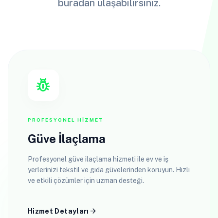
buradan ulaşabilirsiniz.
pest_control
PROFESYONEL HIZMET
Güve İlaçlama
Profesyonel güve ilaçlama hizmeti ile ev ve iş
yerlerinizi tekstil ve gıda güvelerinden koruyun. Hızlı
ve etkili çözümler için uzman desteği.
arrow_forward
Hizmet Detayları