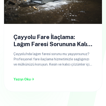
Çayyolu Fare İlaçlama:
Lağım Faresi Sorununa Kalıcı
Çözüm
Çayyolu'nda lağım faresi sorunu mu yaşıyorsunuz?
Profesyonel fare ilaçlama hizmetimizle sağlığınızı
ve mülkünüzü koruyun. Kesin ve kalıcı çözümler için
hemen arayın!
arrow_forward
Yazıyı Oku