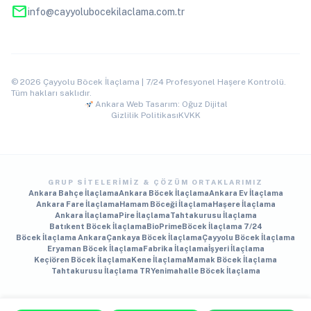
mail
info@cayyolubocekilaclama.com.tr
© 2026 Çayyolu Böcek İlaçlama | 7/24 Profesyonel Haşere Kontrolü.
Tüm hakları saklıdır.
Ankara Web Tasarım: Oğuz Dijital
Gizlilik Politikası
KVKK
GRUP SITELERIMIZ & ÇÖZÜM ORTAKLARIMIZ
Ankara Bahçe İlaçlama
Ankara Böcek İlaçlama
Ankara Ev İlaçlama
Ankara Fare İlaçlama
Hamam Böceği İlaçlama
Haşere İlaçlama
Ankara İlaçlama
Pire İlaçlama
Tahtakurusu İlaçlama
Batıkent Böcek İlaçlama
BioPrime
Böcek İlaçlama 7/24
Böcek İlaçlama Ankara
Çankaya Böcek İlaçlama
Çayyolu Böcek İlaçlama
Eryaman Böcek İlaçlama
Fabrika İlaçlama
İşyeri İlaçlama
Keçiören Böcek İlaçlama
Kene İlaçlama
Mamak Böcek İlaçlama
Tahtakurusu İlaçlama TR
Yenimahalle Böcek İlaçlama