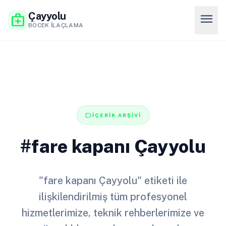
Çayyolu
menu
medical_services
BÖCEK İLAÇLAMA
label
İÇERİK ARŞİVİ
#fare kapanı Çayyolu
"fare kapanı Çayyolu" etiketi ile
ilişkilendirilmiş tüm profesyonel
hizmetlerimize, teknik rehberlerimize ve