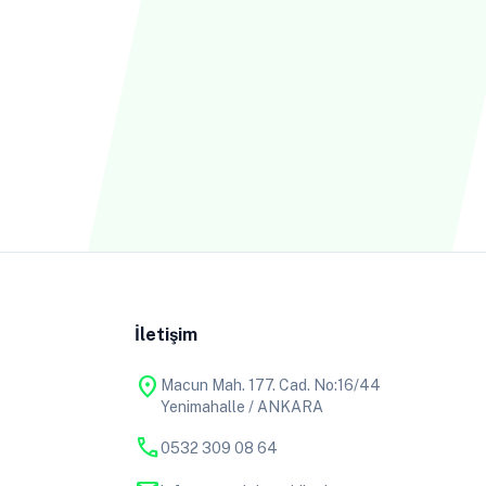
İletişim
location_on
Macun Mah. 177. Cad. No:16/44
Yenimahalle / ANKARA
phone
0532 309 08 64