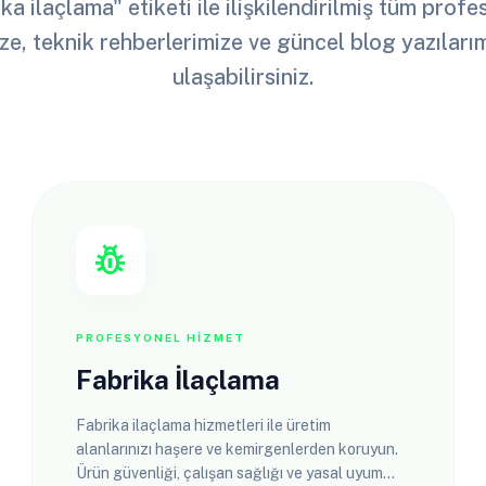
ka ilaçlama" etiketi ile ilişkilendirilmiş tüm prof
ze, teknik rehberlerimize ve güncel blog yazılar
ulaşabilirsiniz.
pest_control
PROFESYONEL HIZMET
Fabrika İlaçlama
Fabrika ilaçlama hizmetleri ile üretim
alanlarınızı haşere ve kemirgenlerden koruyun.
Ürün güvenliği, çalışan sağlığı ve yasal uyum