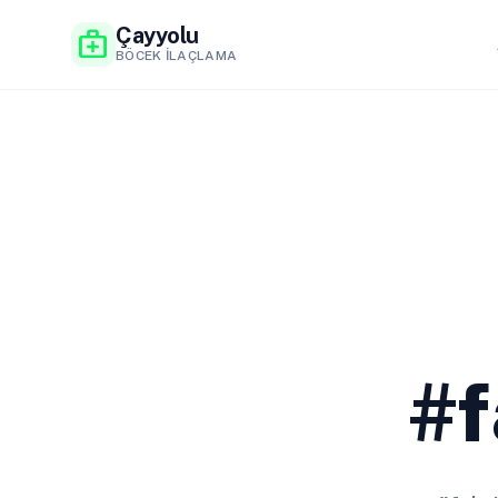
Çayyolu
medical_services
BÖCEK İLAÇLAMA
#f