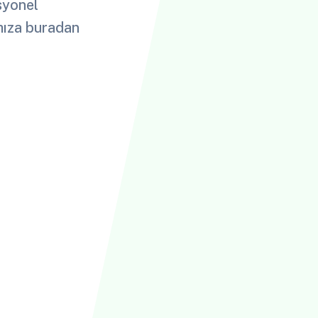
esyonel
ımıza buradan