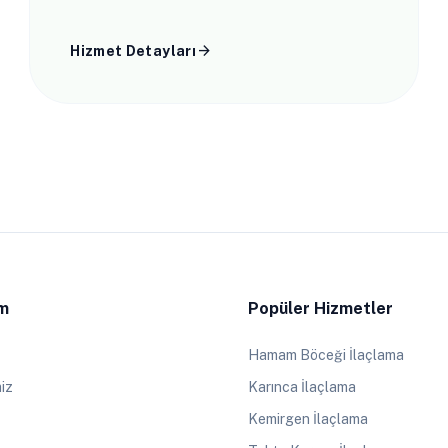
için profesyonel çözümler.
arrow_forward
Hizmet Detayları
im
Popüler Hizmetler
Hamam Böceği İlaçlama
iz
Karınca İlaçlama
Kemirgen İlaçlama