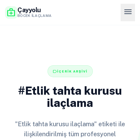
Çayyolu
menu
medical_services
BÖCEK İLAÇLAMA
label
İÇERİK ARŞİVİ
#Etlik tahta kurusu
ilaçlama
"Etlik tahta kurusu ilaçlama" etiketi ile
ilişkilendirilmiş tüm profesyonel