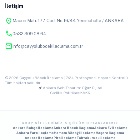
İletişim
location_on
Macun Mah. 177. Cad. No:16/44 Yenimahalle / ANKARA
phone
0532 309 08 64
mail
info@cayyolubocekilaclama.com.tr
© 2026 Çayyolu Böcek İlaçlama | 7/24 Profesyonel Haşere Kontrolü.
Tüm hakları saklıdır.
Ankara Web Tasarım: Oğuz Dijital
Gizlilik Politikası
KVKK
GRUP SITELERIMIZ & ÇÖZÜM ORTAKLARIMIZ
Ankara Bahçe İlaçlama
Ankara Böcek İlaçlama
Ankara Ev İlaçlama
Ankara Fare İlaçlama
Hamam Böceği İlaçlama
Haşere İlaçlama
Ankara İlaçlama
Pire İlaçlama
Tahtakurusu İlaçlama