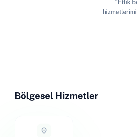
"Etlik b
hizmetlerimi
Bölgesel Hizmetler
location_on