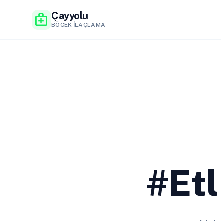
Çayyolu
medical_services
BÖCEK İLAÇLAMA
#Etl