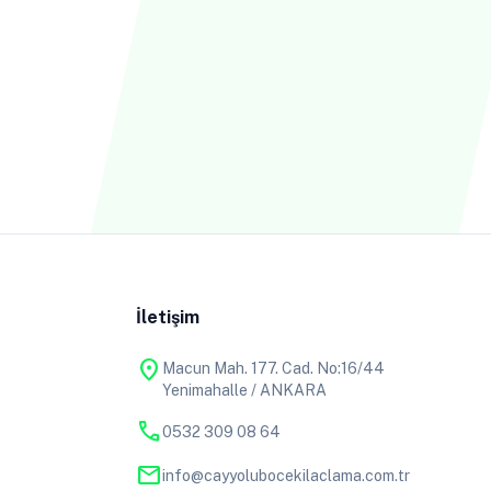
İletişim
location_on
Macun Mah. 177. Cad. No:16/44
Yenimahalle / ANKARA
phone
0532 309 08 64
mail
info@cayyolubocekilaclama.com.tr