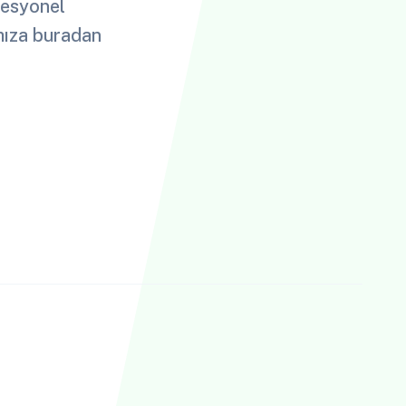
ofesyonel
ımıza buradan