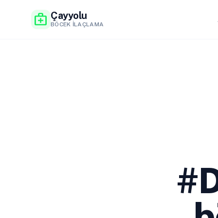
Çayyolu
medical_services
BÖCEK İLAÇLAMA
#
b