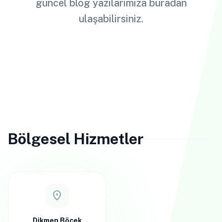
güncel blog yazılarımıza buradan
ulaşabilirsiniz.
Bölgesel Hizmetler
location_on
Dikmen Böcek