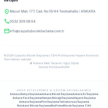
İletişim
location_on
Macun Mah. 177. Cad. No:16/44 Yenimahalle / ANKARA
phone
0532 309 08 64
mail
info@cayyolubocekilaclama.com.tr
© 2026 Çayyolu Böcek İlaçlama | 7/24 Profesyonel Haşere Kontrolü.
Tüm hakları saklıdır.
Ankara Web Tasarım: Oğuz Dijital
Gizlilik Politikası
KVKK
GRUP SITELERIMIZ & ÇÖZÜM ORTAKLARIMIZ
Ankara Bahçe İlaçlama
Ankara Böcek İlaçlama
Ankara Ev İlaçlama
Ankara Fare İlaçlama
Hamam Böceği İlaçlama
Haşere İlaçlama
Ankara İlaçlama
Pire İlaçlama
Tahtakurusu İlaçlama
Batıkent Böcek İlaçlama
BioPrime
Böcek İlaçlama 7/24