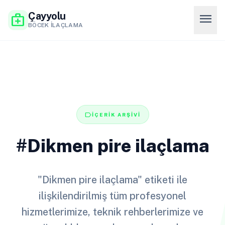
Çayyolu
menu
medical_services
BÖCEK İLAÇLAMA
label
İÇERİK ARŞİVİ
#Dikmen pire ilaçlama
"Dikmen pire ilaçlama" etiketi ile
ilişkilendirilmiş tüm profesyonel
hizmetlerimize, teknik rehberlerimize ve