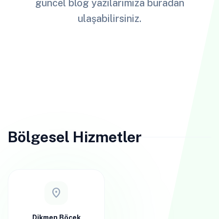
güncel blog yazılarımıza buradan
ulaşabilirsiniz.
Bölgesel Hizmetler
location_on
Dikmen Böcek