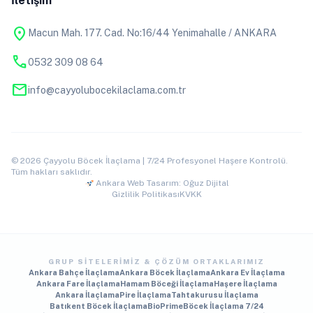
İletişim
location_on
Macun Mah. 177. Cad. No:16/44 Yenimahalle / ANKARA
phone
0532 309 08 64
mail
info@cayyolubocekilaclama.com.tr
© 2026 Çayyolu Böcek İlaçlama | 7/24 Profesyonel Haşere Kontrolü.
Tüm hakları saklıdır.
Ankara Web Tasarım: Oğuz Dijital
Gizlilik Politikası
KVKK
GRUP SITELERIMIZ & ÇÖZÜM ORTAKLARIMIZ
Ankara Bahçe İlaçlama
Ankara Böcek İlaçlama
Ankara Ev İlaçlama
Ankara Fare İlaçlama
Hamam Böceği İlaçlama
Haşere İlaçlama
Ankara İlaçlama
Pire İlaçlama
Tahtakurusu İlaçlama
Batıkent Böcek İlaçlama
BioPrime
Böcek İlaçlama 7/24