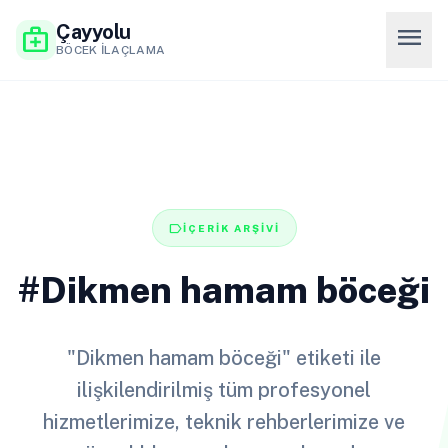
Çayyolu
menu
medical_services
BÖCEK İLAÇLAMA
label
İÇERİK ARŞİVİ
#Dikmen hamam böceği
"Dikmen hamam böceği" etiketi ile
ilişkilendirilmiş tüm profesyonel
hizmetlerimize, teknik rehberlerimize ve