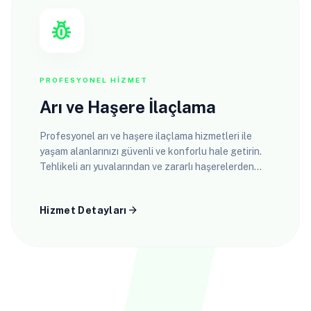
pest_control
PROFESYONEL HIZMET
Arı ve Haşere İlaçlama
Profesyonel arı ve haşere ilaçlama hizmetleri ile
yaşam alanlarınızı güvenli ve konforlu hale getirin.
Tehlikeli arı yuvalarından ve zararlı haşerelerden
kalıcı çözümlerle kurtulun.
arrow_forward
Hizmet Detayları