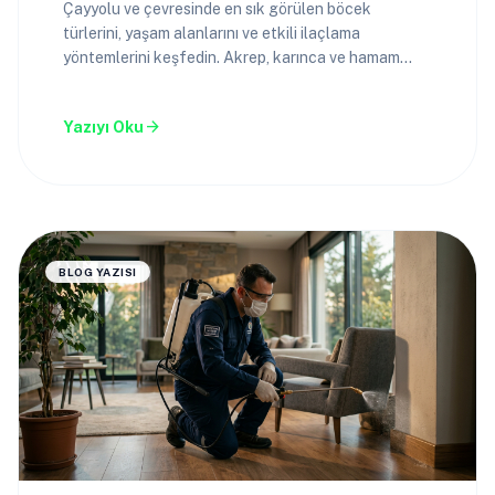
Çayyolu ve çevresinde en sık görülen böcek
türlerini, yaşam alanlarını ve etkili ilaçlama
yöntemlerini keşfedin. Akrep, karınca ve hamam
böceği sorununa kesin çözüm.
arrow_forward
Yazıyı Oku
BLOG YAZISI