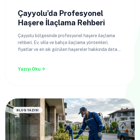
Çayyolu’da Profesyonel
Haşere İlaçlama Rehberi
Çayyolu bölgesinde profesyonel haşere ilaçlama
rehberi. Ev, villa ve bahçe ilaçlama yöntemleri,
fiyatlar ve en sık görülen haşereler hakkında detaylı
bilgiler.
arrow_forward
Yazıyı Oku
BLOG YAZISI