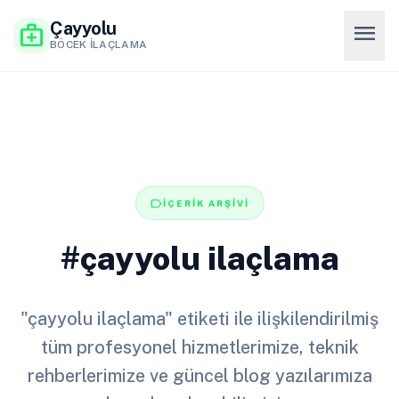
Çayyolu
menu
medical_services
BÖCEK İLAÇLAMA
label
İÇERİK ARŞİVİ
#çayyolu ilaçlama
"çayyolu ilaçlama" etiketi ile ilişkilendirilmiş
tüm profesyonel hizmetlerimize, teknik
rehberlerimize ve güncel blog yazılarımıza