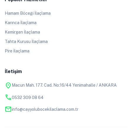
Hamam Böceği İlaçlama
Karınca İlaçlama
Kemirgen İlaçlama
Tahta Kurusu İlaçlama
Pire İlaçlama
İletişim
location_on
Macun Mah. 177. Cad. No:16/44 Yenimahalle / ANKARA
phone
0532 309 08 64
mail
info@cayyolubocekilaclama.com.tr