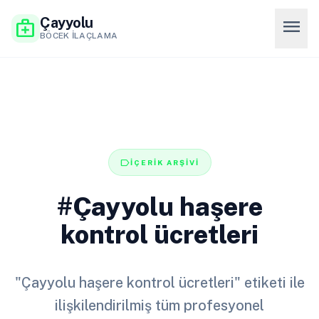
Çayyolu
menu
medical_services
BÖCEK İLAÇLAMA
label
İÇERİK ARŞİVİ
#Çayyolu haşere
kontrol ücretleri
"Çayyolu haşere kontrol ücretleri" etiketi ile
ilişkilendirilmiş tüm profesyonel