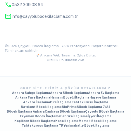
phone
0532 309 08 64
mail
info@cayyolubocekilaclama.com.tr
© 2026 Çayyolu Böcek İlaçlama | 7/24 Profesyonel Haşere Kontrolü.
Tüm hakları saklıdır.
Ankara Web Tasarım: Oğuz Dijital
Gizlilik Politikası
KVKK
GRUP SITELERIMIZ & ÇÖZÜM ORTAKLARIMIZ
Ankara Bahçe İlaçlama
Ankara Böcek İlaçlama
Ankara Ev İlaçlama
Ankara Fare İlaçlama
Hamam Böceği İlaçlama
Haşere İlaçlama
Ankara İlaçlama
Pire İlaçlama
Tahtakurusu İlaçlama
Batıkent Böcek İlaçlama
BioPrime
Böcek İlaçlama 7/24
Böcek İlaçlama Ankara
Çankaya Böcek İlaçlama
Çayyolu Böcek İlaçlama
Eryaman Böcek İlaçlama
Fabrika İlaçlama
İşyeri İlaçlama
Keçiören Böcek İlaçlama
Kene İlaçlama
Mamak Böcek İlaçlama
Tahtakurusu İlaçlama TR
Yenimahalle Böcek İlaçlama