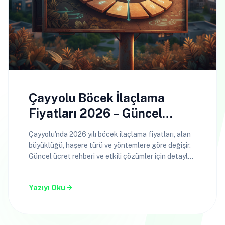
Çayyolu Böcek İlaçlama
Fiyatları 2026 – Güncel
Ücret Rehberi
Çayyolu'nda 2026 yılı böcek ilaçlama fiyatları, alan
büyüklüğü, haşere türü ve yöntemlere göre değişir.
Güncel ücret rehberi ve etkili çözümler için detayları
keşfedin.
arrow_forward
Yazıyı Oku