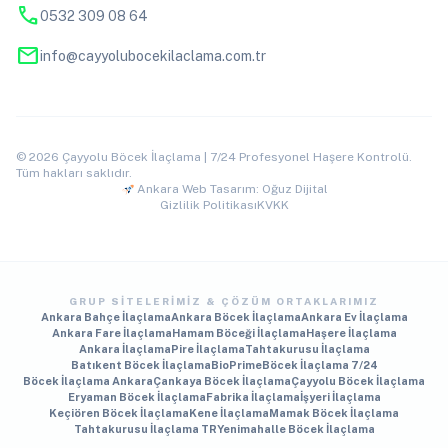
phone
0532 309 08 64
mail
info@cayyolubocekilaclama.com.tr
© 2026 Çayyolu Böcek İlaçlama | 7/24 Profesyonel Haşere Kontrolü.
Tüm hakları saklıdır.
Ankara Web Tasarım: Oğuz Dijital
Gizlilik Politikası
KVKK
GRUP SITELERIMIZ & ÇÖZÜM ORTAKLARIMIZ
Ankara Bahçe İlaçlama
Ankara Böcek İlaçlama
Ankara Ev İlaçlama
Ankara Fare İlaçlama
Hamam Böceği İlaçlama
Haşere İlaçlama
Ankara İlaçlama
Pire İlaçlama
Tahtakurusu İlaçlama
Batıkent Böcek İlaçlama
BioPrime
Böcek İlaçlama 7/24
Böcek İlaçlama Ankara
Çankaya Böcek İlaçlama
Çayyolu Böcek İlaçlama
Eryaman Böcek İlaçlama
Fabrika İlaçlama
İşyeri İlaçlama
Keçiören Böcek İlaçlama
Kene İlaçlama
Mamak Böcek İlaçlama
Tahtakurusu İlaçlama TR
Yenimahalle Böcek İlaçlama