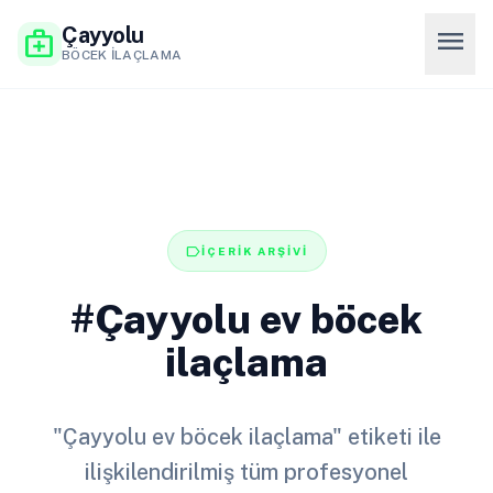
Çayyolu
menu
medical_services
BÖCEK İLAÇLAMA
label
İÇERİK ARŞİVİ
#Çayyolu ev böcek
ilaçlama
"Çayyolu ev böcek ilaçlama" etiketi ile
ilişkilendirilmiş tüm profesyonel