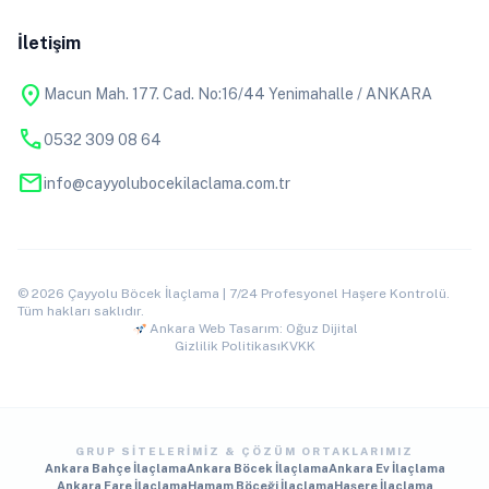
İletişim
location_on
Macun Mah. 177. Cad. No:16/44 Yenimahalle / ANKARA
phone
0532 309 08 64
mail
info@cayyolubocekilaclama.com.tr
© 2026 Çayyolu Böcek İlaçlama | 7/24 Profesyonel Haşere Kontrolü.
Tüm hakları saklıdır.
Ankara Web Tasarım: Oğuz Dijital
Gizlilik Politikası
KVKK
GRUP SITELERIMIZ & ÇÖZÜM ORTAKLARIMIZ
Ankara Bahçe İlaçlama
Ankara Böcek İlaçlama
Ankara Ev İlaçlama
Ankara Fare İlaçlama
Hamam Böceği İlaçlama
Haşere İlaçlama