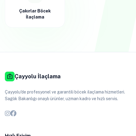
Çakırlar Böcek
İlaçlama
medical_services
Çayyolu İlaçlama
Çayyolu'de profesyonel ve garantili böcek ilaçlama hizmetleri.
Sağlık Bakanlığı onaylı ürünler, uzman kadro ve hızlı servis.
Hızlı Erişim