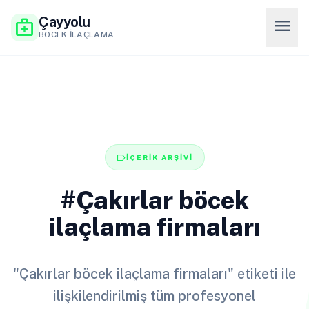
Çayyolu
menu
medical_services
BÖCEK İLAÇLAMA
label
İÇERİK ARŞİVİ
#Çakırlar böcek
ilaçlama firmaları
"Çakırlar böcek ilaçlama firmaları" etiketi ile
ilişkilendirilmiş tüm profesyonel