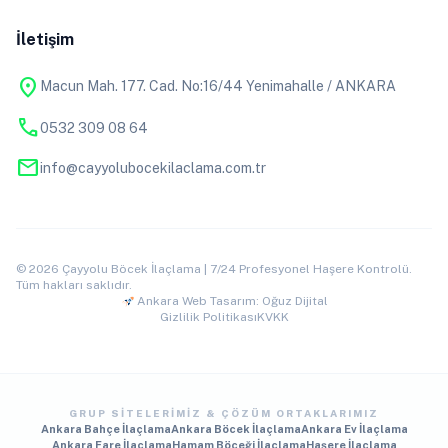
İletişim
location_on
Macun Mah. 177. Cad. No:16/44 Yenimahalle / ANKARA
phone
0532 309 08 64
mail
info@cayyolubocekilaclama.com.tr
© 2026 Çayyolu Böcek İlaçlama | 7/24 Profesyonel Haşere Kontrolü.
Tüm hakları saklıdır.
Ankara Web Tasarım: Oğuz Dijital
Gizlilik Politikası
KVKK
GRUP SITELERIMIZ & ÇÖZÜM ORTAKLARIMIZ
Ankara Bahçe İlaçlama
Ankara Böcek İlaçlama
Ankara Ev İlaçlama
Ankara Fare İlaçlama
Hamam Böceği İlaçlama
Haşere İlaçlama