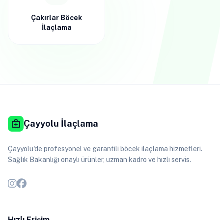
Çakırlar Böcek
İlaçlama
medical_services
Çayyolu İlaçlama
Çayyolu'de profesyonel ve garantili böcek ilaçlama hizmetleri.
Sağlık Bakanlığı onaylı ürünler, uzman kadro ve hızlı servis.
Hızlı Erişim