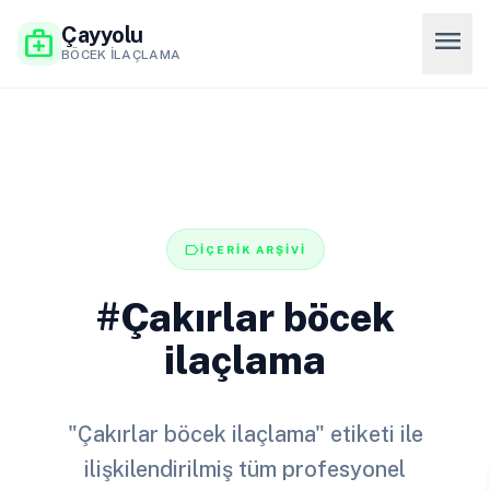
Çayyolu
menu
medical_services
BÖCEK İLAÇLAMA
label
İÇERİK ARŞİVİ
#Çakırlar böcek
ilaçlama
"Çakırlar böcek ilaçlama" etiketi ile
ilişkilendirilmiş tüm profesyonel