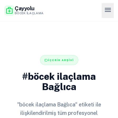
Çayyolu
menu
medical_services
BÖCEK İLAÇLAMA
label
İÇERİK ARŞİVİ
#böcek ilaçlama
Bağlıca
"böcek ilaçlama Bağlıca" etiketi ile
ilişkilendirilmiş tüm profesyonel