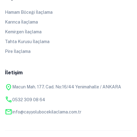
Hamam Böceği İlaçlama
Karınca İlaçlama
Kemirgen İlaçlama
Tahta Kurusu İlaçlama
Pire İlaçlama
İletişim
location_on
Macun Mah. 177. Cad. No:16/44 Yenimahalle / ANKARA
phone
0532 309 08 64
mail
info@cayyolubocekilaclama.com.tr