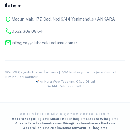
İletişim
location_on
Macun Mah. 177. Cad. No:16/44 Yenimahalle / ANKARA
phone
0532 309 08 64
mail
info@cayyolubocekilaclama.com.tr
© 2026 Çayyolu Böcek İlaçlama | 7/24 Profesyonel Haşere Kontrolü.
Tüm hakları saklıdır.
Ankara Web Tasarım: Oğuz Dijital
Gizlilik Politikası
KVKK
GRUP SITELERIMIZ & ÇÖZÜM ORTAKLARIMIZ
Ankara Bahçe İlaçlama
Ankara Böcek İlaçlama
Ankara Ev İlaçlama
Ankara Fare İlaçlama
Hamam Böceği İlaçlama
Haşere İlaçlama
Ankara İlaçlama
Pire İlaçlama
Tahtakurusu İlaçlama