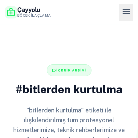
Çayyolu
menu
medical_services
BÖCEK İLAÇLAMA
label
İÇERİK ARŞİVİ
#bitlerden kurtulma
"bitlerden kurtulma" etiketi ile
ilişkilendirilmiş tüm profesyonel
hizmetlerimize, teknik rehberlerimize ve