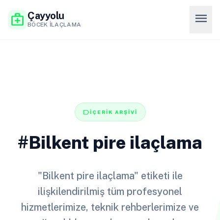
Çayyolu
menu
medical_services
BÖCEK İLAÇLAMA
label
İÇERİK ARŞİVİ
#Bilkent pire ilaçlama
"Bilkent pire ilaçlama" etiketi ile
ilişkilendirilmiş tüm profesyonel
hizmetlerimize, teknik rehberlerimize ve