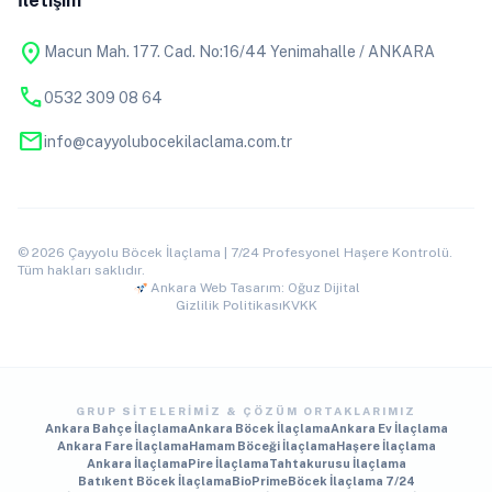
İletişim
location_on
Macun Mah. 177. Cad. No:16/44 Yenimahalle / ANKARA
phone
0532 309 08 64
mail
info@cayyolubocekilaclama.com.tr
© 2026 Çayyolu Böcek İlaçlama | 7/24 Profesyonel Haşere Kontrolü.
Tüm hakları saklıdır.
Ankara Web Tasarım: Oğuz Dijital
Gizlilik Politikası
KVKK
GRUP SITELERIMIZ & ÇÖZÜM ORTAKLARIMIZ
Ankara Bahçe İlaçlama
Ankara Böcek İlaçlama
Ankara Ev İlaçlama
Ankara Fare İlaçlama
Hamam Böceği İlaçlama
Haşere İlaçlama
Ankara İlaçlama
Pire İlaçlama
Tahtakurusu İlaçlama
Batıkent Böcek İlaçlama
BioPrime
Böcek İlaçlama 7/24