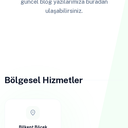
güncel blog yazılarımıza buradan
ulaşabilirsiniz.
Bölgesel Hizmetler
location_on
Bilkent Böcek