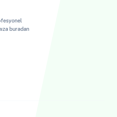
rofesyonel
ımıza buradan