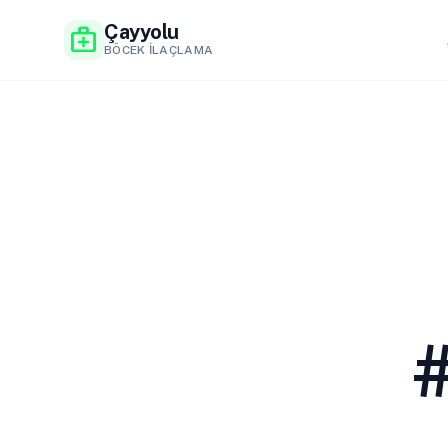
Çayyolu
medical_services
BÖCEK İLAÇLAMA