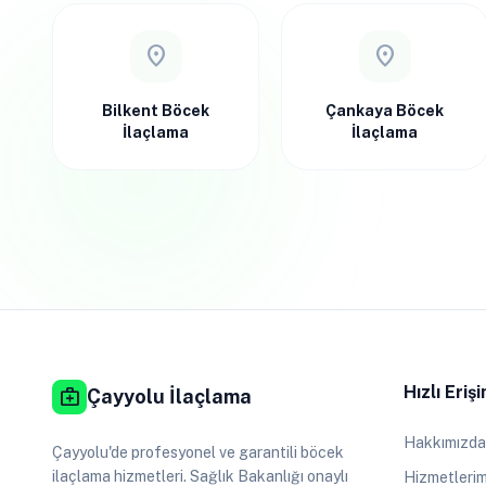
location_on
location_on
Bilkent Böcek
Çankaya Böcek
İlaçlama
İlaçlama
Hızlı Eriş
medical_services
Çayyolu İlaçlama
Hakkımızda
Çayyolu'de profesyonel ve garantili böcek
ilaçlama hizmetleri. Sağlık Bakanlığı onaylı
Hizmetlerim