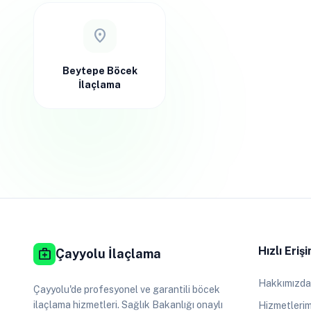
location_on
Beytepe Böcek
İlaçlama
Hızlı Eriş
medical_services
Çayyolu İlaçlama
Hakkımızda
Çayyolu'de profesyonel ve garantili böcek
ilaçlama hizmetleri. Sağlık Bakanlığı onaylı
Hizmetlerim