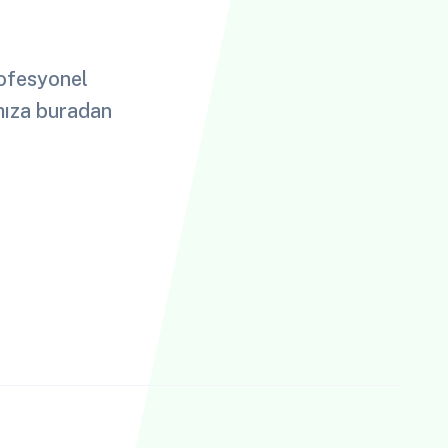
rofesyonel
ımıza buradan