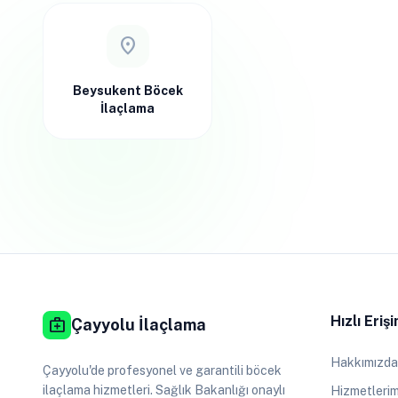
location_on
Beysukent Böcek
İlaçlama
Hızlı Eriş
medical_services
Çayyolu İlaçlama
Hakkımızda
Çayyolu'de profesyonel ve garantili böcek
ilaçlama hizmetleri. Sağlık Bakanlığı onaylı
Hizmetlerim