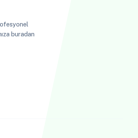
profesyonel
ımıza buradan