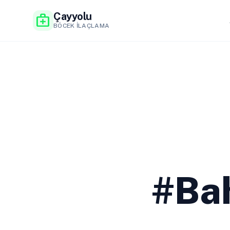
Çayyolu
medical_services
BÖCEK İLAÇLAMA
#Bah