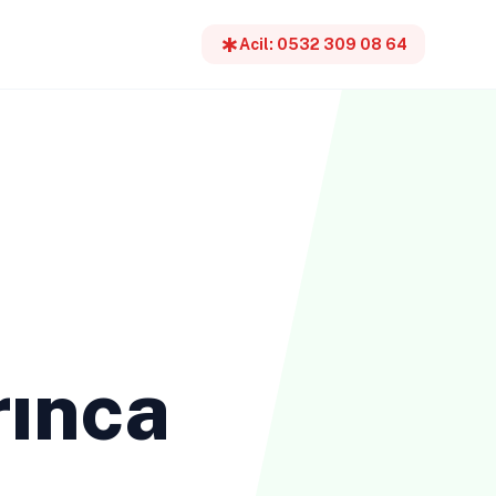
emergency
Acil: 0532 309 08 64
rınca