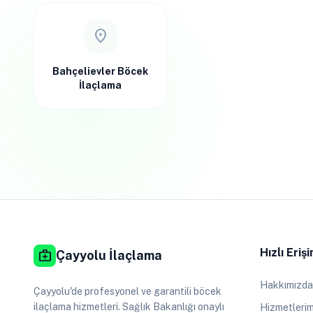
location_on
Bahçelievler Böcek
İlaçlama
Hızlı Eriş
medical_services
Çayyolu İlaçlama
Hakkımızda
Çayyolu'de profesyonel ve garantili böcek
ilaçlama hizmetleri. Sağlık Bakanlığı onaylı
Hizmetlerim