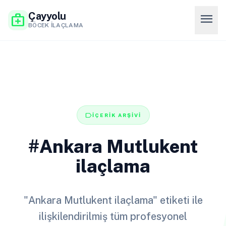
Çayyolu
menu
medical_services
BÖCEK İLAÇLAMA
label
İÇERİK ARŞİVİ
#Ankara Mutlukent
ilaçlama
"Ankara Mutlukent ilaçlama" etiketi ile
ilişkilendirilmiş tüm profesyonel