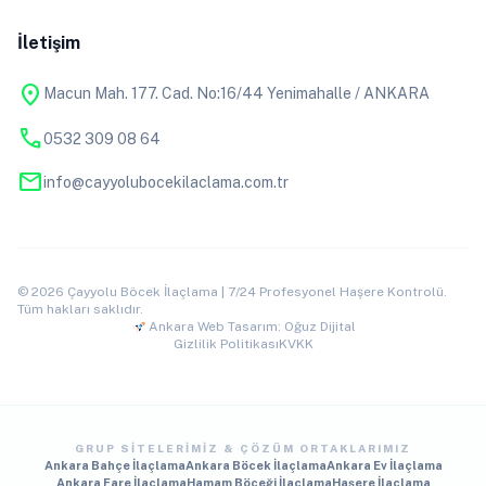
İletişim
location_on
Macun Mah. 177. Cad. No:16/44 Yenimahalle / ANKARA
phone
0532 309 08 64
mail
info@cayyolubocekilaclama.com.tr
© 2026 Çayyolu Böcek İlaçlama | 7/24 Profesyonel Haşere Kontrolü.
Tüm hakları saklıdır.
Ankara Web Tasarım: Oğuz Dijital
Gizlilik Politikası
KVKK
GRUP SITELERIMIZ & ÇÖZÜM ORTAKLARIMIZ
Ankara Bahçe İlaçlama
Ankara Böcek İlaçlama
Ankara Ev İlaçlama
Ankara Fare İlaçlama
Hamam Böceği İlaçlama
Haşere İlaçlama