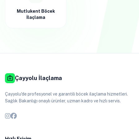
Mutlukent Böcek
İlaçlama
medical_services
Çayyolu İlaçlama
Çayyolu'de profesyonel ve garantili böcek ilaçlama hizmetleri.
Sağlık Bakanlığı onaylı ürünler, uzman kadro ve hızlı servis.
Hızlı Erişim